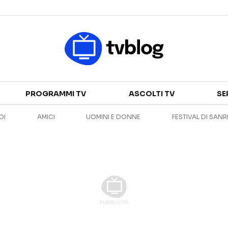
Televisione
PROGRAMMI TV
ASCOLTI TV
SE
GUIDA TV
ASCOLTI TV
OI
AMICI
UOMINI E DONNE
FESTIVAL DI SAN
CANALI TV
SERIE TV
PROGRAMMI TV
REALITY SHOW
PERSONAGGI TV
FICTION
Streaming