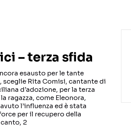
NETFLIX
MEDIASET INFINITY
AMAZON PRIME VIDEO
DAZN
DISNEY+
PARAMOUNT+
RAIPLAY
ci – terza sfida
ncora esausto per le tante
, sceglie Rita Comisi, cantante di
iliana d’adozione, per la terza
 la ragazza, come Eleonora,
avuto l’influenza ed è stata
force per il recupero della
 canto, 2