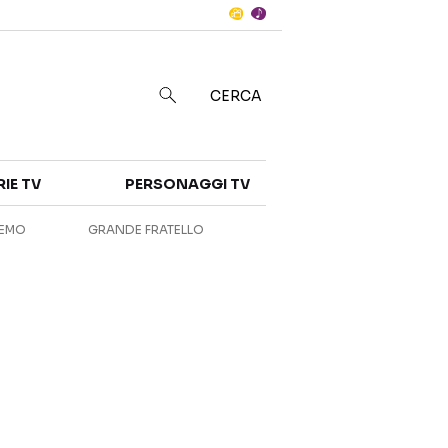
Notizie
in
CERCA
Categorie
RIE TV
PERSONAGGI TV
NOTIZIE
INTERVISTE
REMO
GRANDE FRATELLO
ANTEPRIME
RUBRICHE
RETROSCENA