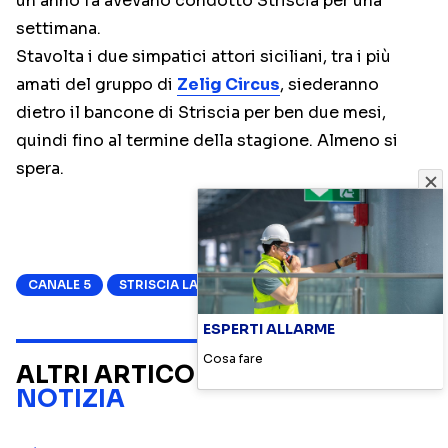
un anno fa avevano condotto Striscia per una
settimana.
Stavolta i due simpatici attori siciliani, tra i più
amati del gruppo di
Zelig Circus
, siederanno
dietro il bancone di Striscia per ben due mesi,
quindi fino al termine della stagione. Almeno si
spera.
CANALE 5
STRISCIA LA NOTIZIA
ESPERTI ALLARME
Cosa fare
ALTRI ARTICOLI SU
STRISCIA LA
NOTIZIA