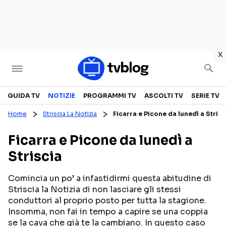
in
x
Televisione
GUIDA TV
NOTIZIE
PROGRAMMI TV
ASCOLTI TV
SERIE TV
Home
Striscia La Notizia
Ficarra e Picone da lunedì a Strisc
GUIDA TV
ASCOLTI TV
Ficarra e Picone da lunedì a
CANALI TV
SERIE TV
Striscia
PROGRAMMI TV
REALITY SHOW
PERSONAGGI TV
FICTION
Comincia un po’ a infastidirmi questa abitudine di
Striscia la Notizia di non lasciare gli stessi
conduttori al proprio posto per tutta la stagione.
Insomma, non fai in tempo a capire se una coppia
Streaming
se la cava che già te la cambiano. In questo caso