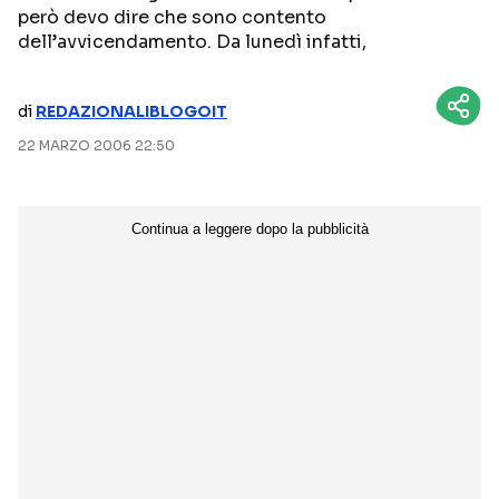
però devo dire che sono contento
NETFLIX
MEDIASET INFINITY
dell’avvicendamento. Da lunedì infatti,
AMAZON PRIME VIDEO
DAZN
di
REDAZIONALIBLOGOIT
DISNEY+
PARAMOUNT+
22 MARZO 2006 22:50
RAIPLAY
Categorie
NOTIZIE
INTERVISTE
ANTEPRIME
RUBRICHE
RETROSCENA
Seguici sui social