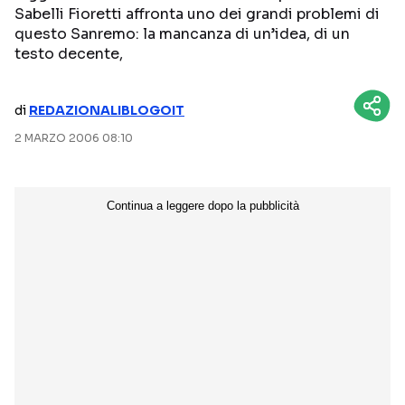
Sabelli Fioretti affronta uno dei grandi problemi di
NETFLIX
MEDIASET INFINITY
questo Sanremo: la mancanza di un’idea, di un
testo decente,
AMAZON PRIME VIDEO
DAZN
DISNEY+
PARAMOUNT+
di
REDAZIONALIBLOGOIT
RAIPLAY
2 MARZO 2006 08:10
Categorie
NOTIZIE
INTERVISTE
ANTEPRIME
RUBRICHE
RETROSCENA
Seguici sui social