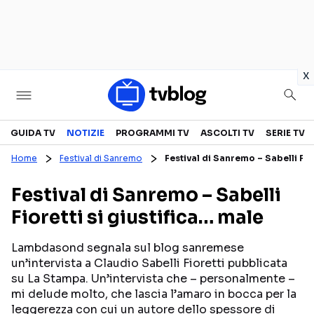
in
x
Televisione
GUIDA TV
NOTIZIE
PROGRAMMI TV
ASCOLTI TV
SERIE TV
Home
Festival di Sanremo
Festival di Sanremo – Sabelli Fior
GUIDA TV
ASCOLTI TV
Festival di Sanremo – Sabelli
CANALI TV
SERIE TV
Fioretti si giustifica… male
PROGRAMMI TV
REALITY SHOW
PERSONAGGI TV
FICTION
Lambdasond segnala sul blog sanremese
un’intervista a Claudio Sabelli Fioretti pubblicata
su La Stampa. Un’intervista che – personalmente –
mi delude molto, che lascia l’amaro in bocca per la
Streaming
leggerezza con cui un autore dello spessore di