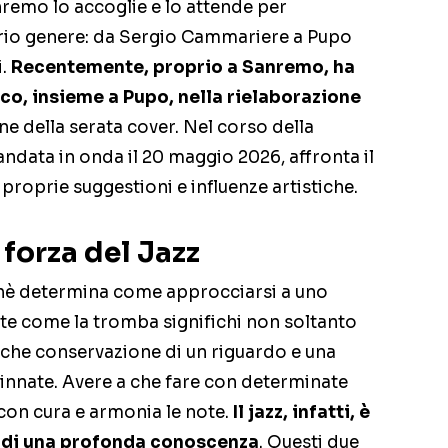
nremo lo accoglie e lo attende per
vario genere: da Sergio Cammariere a Pupo
i.
Recentemente, proprio a Sanremo, ha
, insieme a Pupo, nella rielaborazione
e della serata cover. Nel corso della
 andata in onda il 20 maggio 2026, affronta il
 proprie suggestioni e influenze artistiche.
 forza del Jazz
hè determina come approcciarsi a uno
te come la tromba significhi non soltanto
che conservazione di un riguardo e una
innate. Avere a che fare con determinate
con cura e armonia le note.
Il jazz, infatti, è
o di una profonda conoscenza
. Questi due