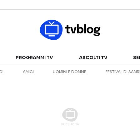
Televisione
PROGRAMMI TV
ASCOLTI TV
SE
GUIDA TV
ASCOLTI TV
OI
AMICI
UOMINI E DONNE
FESTIVAL DI SAN
CANALI TV
SERIE TV
PROGRAMMI TV
REALITY SHOW
PERSONAGGI TV
FICTION
Streaming