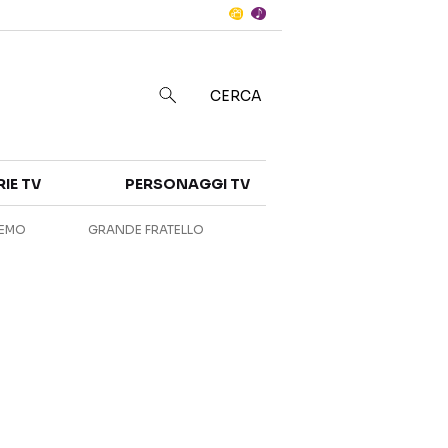
Notizie
in
CERCA
Categorie
RIE TV
PERSONAGGI TV
NOTIZIE
INTERVISTE
REMO
GRANDE FRATELLO
ANTEPRIME
RUBRICHE
RETROSCENA