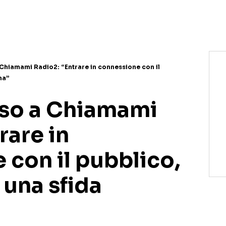
NETFLIX
MEDIASET INFINITY
AMAZON PRIME VIDEO
DAZN
DISNEY+
PARAMOUNT+
RAIPLAY
 Chiamami Radio2: “Entrare in connessione con il
ma”
sso a Chiamami
rare in
 con il pubblico,
 una sfida