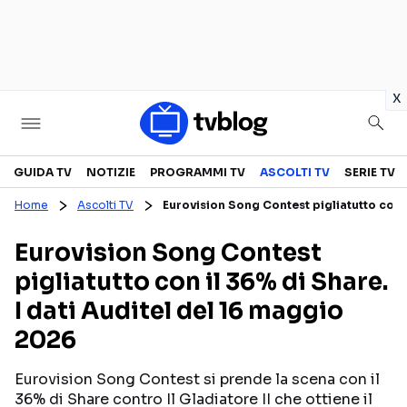
in
x
Televisione
GUIDA TV
NOTIZIE
PROGRAMMI TV
ASCOLTI TV
SERIE TV
Home
Ascolti TV
Eurovision Song Contest pigliatutto con i
GUIDA TV
ASCOLTI TV
Eurovision Song Contest
CANALI TV
SERIE TV
pigliatutto con il 36% di Share.
PROGRAMMI TV
REALITY SHOW
I dati Auditel del 16 maggio
PERSONAGGI TV
FICTION
2026
Eurovision Song Contest si prende la scena con il
Streaming
36% di Share contro Il Gladiatore II che ottiene il