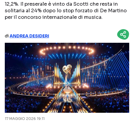
12,2%. Il preserale è vinto da Scotti che resta in
NETFLIX
MEDIASET INFINITY
solitaria al 24% dopo lo stop forzato di De Martino
per il concorso internazionale di musica.
AMAZON PRIME VIDEO
DAZN
DISNEY+
PARAMOUNT+
di
ANDREA DESIDERI
RAIPLAY
Categorie
NOTIZIE
INTERVISTE
ANTEPRIME
RUBRICHE
RETROSCENA
17 MAGGIO 2026 19:11
Seguici sui social