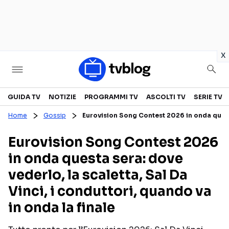
in
x
Televisione
GUIDA TV
NOTIZIE
PROGRAMMI TV
ASCOLTI TV
SERIE TV
Home
Gossip
Eurovision Song Contest 2026 in onda questa 
GUIDA TV
ASCOLTI TV
Eurovision Song Contest 2026
CANALI TV
SERIE TV
in onda questa sera: dove
PROGRAMMI TV
REALITY SHOW
vederlo, la scaletta, Sal Da
PERSONAGGI TV
FICTION
Vinci, i conduttori, quando va
in onda la finale
Streaming