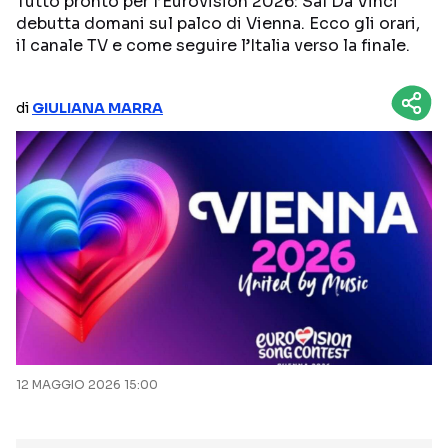
Tutto pronto per l’Eurovision 2026: Sal Da Vinci
debutta domani sul palco di Vienna. Ecco gli orari,
NETFLIX
MEDIASET INFINITY
il canale TV e come seguire l’Italia verso la finale.
AMAZON PRIME VIDEO
DAZN
DISNEY+
PARAMOUNT+
di
GIULIANA MARRA
RAIPLAY
Categorie
NOTIZIE
INTERVISTE
ANTEPRIME
RUBRICHE
RETROSCENA
12 MAGGIO 2026 15:00
Seguici sui social