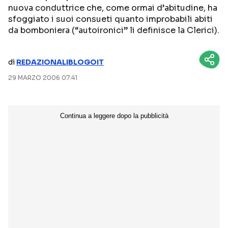
nuova conduttrice che, come ormai d’abitudine, ha
NETFLIX
MEDIASET INFINITY
sfoggiato i suoi consueti quanto improbabili abiti
da bomboniera (“autoironici” li definisce la Clerici).
AMAZON PRIME VIDEO
DAZN
DISNEY+
PARAMOUNT+
di
REDAZIONALIBLOGOIT
RAIPLAY
29 MARZO 2006 07:41
Categorie
NOTIZIE
INTERVISTE
ANTEPRIME
RUBRICHE
RETROSCENA
Seguici sui social