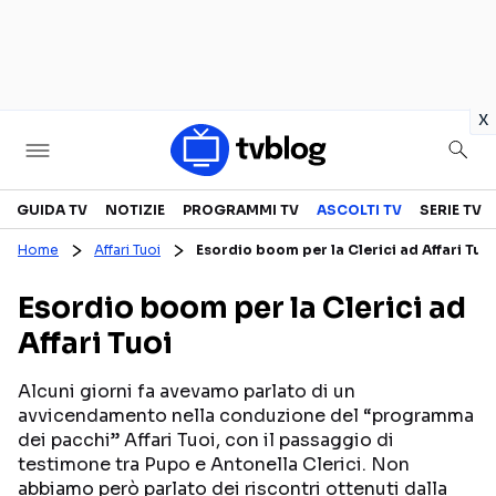
in
x
Televisione
GUIDA TV
NOTIZIE
PROGRAMMI TV
ASCOLTI TV
SERIE TV
Home
Affari Tuoi
Esordio boom per la Clerici ad Affari Tuoi
GUIDA TV
ASCOLTI TV
Esordio boom per la Clerici ad
CANALI TV
SERIE TV
Affari Tuoi
PROGRAMMI TV
REALITY SHOW
PERSONAGGI TV
FICTION
Alcuni giorni fa avevamo parlato di un
avvicendamento nella conduzione del “programma
dei pacchi” Affari Tuoi, con il passaggio di
testimone tra Pupo e Antonella Clerici. Non
Streaming
abbiamo però parlato dei riscontri ottenuti dalla