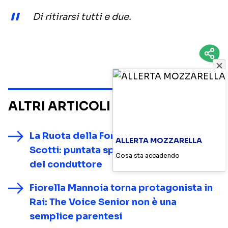
Di ritirarsi tutti e due
.
ALTRI ARTICOLI SU
NOTIZIE
La Ruota della Fortuna festeggia Gerry
ALLERTA MOZZARELLA
Scotti: puntata speciale per i 70 anni
Cosa sta accadendo
del conduttore
Fiorella Mannoia torna protagonista in
Rai: The Voice Senior non è una
semplice parentesi