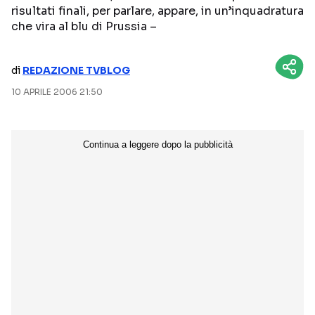
risultati finali, per parlare, appare, in un’inquadratura
NETFLIX
MEDIASET INFINITY
che vira al blu di Prussia –
AMAZON PRIME VIDEO
DAZN
di
REDAZIONE TVBLOG
DISNEY+
PARAMOUNT+
10 APRILE 2006 21:50
RAIPLAY
Categorie
NOTIZIE
INTERVISTE
ANTEPRIME
RUBRICHE
RETROSCENA
Seguici sui social