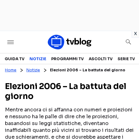
in
x
Televisione
GUIDA TV
NOTIZIE
PROGRAMMI TV
ASCOLTI TV
SERIE TV
Home
Notizie
Elezioni 2006 – La battuta del giorno
GUIDA TV
ASCOLTI TV
Elezioni 2006 – La battuta del
CANALI TV
SERIE TV
giorno
PROGRAMMI TV
REALITY SHOW
PERSONAGGI TV
FICTION
Mentre ancora ci si affanna con numeri e proiezioni
e nessuno ha le palle di dire che le proiezioni,
basandosi su leggi statistiche, diventano
inaffidabili quanto più vicini si trovano i risultati dei
Streaming
due schieramenti, e che si dovrebbe aspettare i