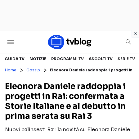
in
x
Televisione
GUIDA TV
NOTIZIE
PROGRAMMI TV
ASCOLTI TV
SERIE TV
Home
Gossip
Eleonora Daniele raddoppia i progetti in Rai
GUIDA TV
ASCOLTI TV
Eleonora Daniele raddoppia i
CANALI TV
SERIE TV
progetti in Rai: confermata a
PROGRAMMI TV
REALITY SHOW
Storie Italiane e al debutto in
PERSONAGGI TV
FICTION
prima serata su Rai 3
Nuovi palinsesti Rai: la novità su Eleonora Daniele
Streaming