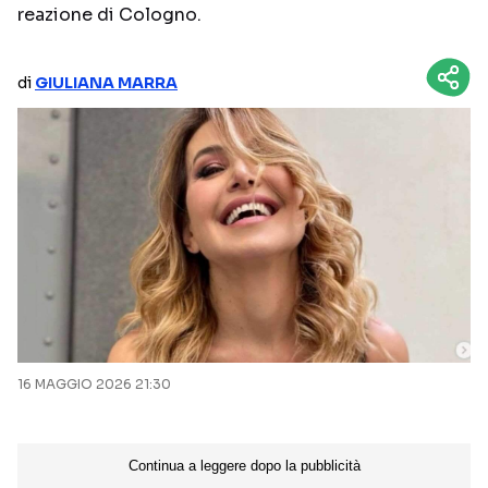
reazione di Cologno.
NETFLIX
MEDIASET INFINITY
AMAZON PRIME VIDEO
DAZN
di
GIULIANA MARRA
DISNEY+
PARAMOUNT+
RAIPLAY
Categorie
NOTIZIE
INTERVISTE
ANTEPRIME
RUBRICHE
RETROSCENA
16 MAGGIO 2026 21:30
Seguici sui social