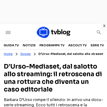
in
x
Televisione
GUIDA TV
NOTIZIE
PROGRAMMI TV
ASCOLTI TV
SERIE TV
Home
Gossip
D’Urso-Mediaset, dal salotto allo streaming:
GUIDA TV
ASCOLTI TV
D’Urso-Mediaset, dal salotto
CANALI TV
SERIE TV
allo streaming: il retroscena di
PROGRAMMI TV
REALITY SHOW
una rottura che diventa un
PERSONAGGI TV
FICTION
caso editoriale
Barbara D’Urso rompe il silenzio: in arrivo una docu-
Streaming
serie streaming. Ecco tutti i retroscena e la