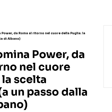
NETFLIX
MEDIASET INFINITY
AMAZON PRIME VIDEO
DAZN
DISNEY+
PARAMOUNT+
RAIPLAY
Power, da Roma al ritorno nel cuore della Puglia: la
ta di Albano)
omina Power, da
rno nel cuore
 la scelta
(a un passo dalla
lbano)