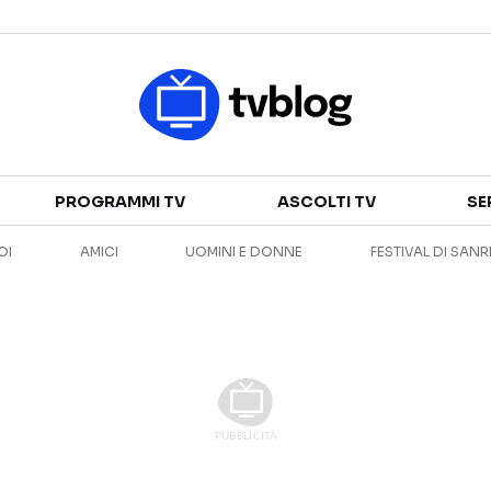
Televisione
PROGRAMMI TV
ASCOLTI TV
SE
GUIDA TV
ASCOLTI TV
OI
AMICI
UOMINI E DONNE
FESTIVAL DI SAN
CANALI TV
SERIE TV
PROGRAMMI TV
REALITY SHOW
PERSONAGGI TV
FICTION
Streaming