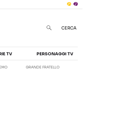
Notizie
in
CERCA
Categorie
RIE TV
PERSONAGGI TV
NOTIZIE
INTERVISTE
REMO
GRANDE FRATELLO
ANTEPRIME
RUBRICHE
RETROSCENA