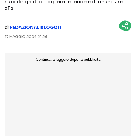
suoi dirigenti di togliere le tende e di rinunciare
alla
NETFLIX
MEDIASET INFINITY
AMAZON PRIME VIDEO
DAZN
di
REDAZIONALIBLOGOIT
DISNEY+
PARAMOUNT+
17 MAGGIO 2006 21:26
RAIPLAY
Categorie
NOTIZIE
INTERVISTE
ANTEPRIME
RUBRICHE
RETROSCENA
Seguici sui social