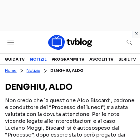
in
x
Televisione
GUIDA TV
NOTIZIE
PROGRAMMI TV
ASCOLTI TV
SERIE TV
Home
Notizie
DENGHIU, ALDO
GUIDA TV
ASCOLTI TV
DENGHIU, ALDO
CANALI TV
SERIE TV
PROGRAMMI TV
REALITY SHOW
Non credo che la questione Aldo Biscardi, padrone
e conduttore del “Processo del lunedì”, sia stata
PERSONAGGI TV
FICTION
valutata con la dovuta attenzione. Per le note
vicende legate alle intercettazioni e al caso
Luciano Moggi, Biscardi si è autosospeso dal
Streaming
“Processo”, dopo essere stato però pregato dai