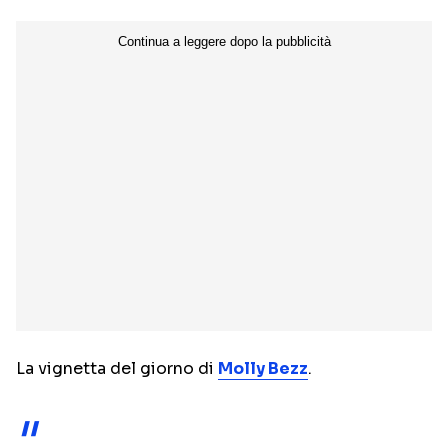
NETFLIX
MEDIASET INFINITY
AMAZON PRIME VIDEO
DAZN
DISNEY+
PARAMOUNT+
RAIPLAY
Categorie
NOTIZIE
INTERVISTE
ANTEPRIME
RUBRICHE
RETROSCENA
La vignetta del giorno di
Molly Bezz
.
Seguici sui social