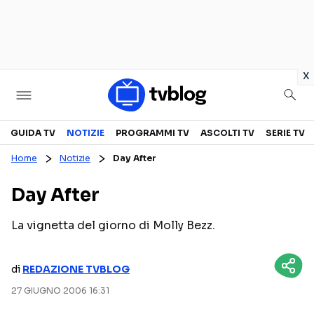
in
x
Televisione
GUIDA TV
NOTIZIE
PROGRAMMI TV
ASCOLTI TV
SERIE TV
Home
Notizie
Day After
GUIDA TV
ASCOLTI TV
Day After
CANALI TV
SERIE TV
PROGRAMMI TV
REALITY SHOW
La vignetta del giorno di Molly Bezz.
PERSONAGGI TV
FICTION
di
REDAZIONE TVBLOG
27 GIUGNO 2006 16:31
Streaming