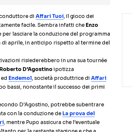
i conduttore di
Affari Tuoi
, il gioco dei
tamente facile. Sembra infatti che
Enzo
be per lasciare la conduzione del programma
 di aprile, in anticipo rispetto al termine del
vazioni risiederebbero in una sua tournée
Roberto D’Agostino
ipotizza
I
ed
Endemol
, società produttrice di
Affari
ppo bassi, nonostante il successo dei primi
secondo D’Agostino, potrebbe subentrare
ata con la conduzione de
La prova del
ri
, mentre Pupo assicura che l’eventuale
tanto per la restante stagione e che a