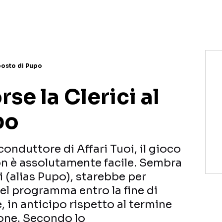
NETFLIX
MEDIASET INFINITY
AMAZON PRIME VIDEO
DAZN
DISNEY+
PARAMOUNT+
RAIPLAY
 posto di Pupo
se la Clerici al
po
conduttore di Affari Tuoi, il gioco
on è assolutamente facile. Sembra
i (alias Pupo), starebbe per
el programma entro la fine di
, in anticipo rispetto al termine
ione. Secondo lo