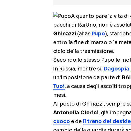
A quanto pare la vita d
pacchi di RaiUno, non è assolu
Ghinazzi
(alias
Pupo
), stareb
entro la fine di marzo o la metà
ciclo della trasmissione.
Secondo lo stesso Pupo le moti
in Russia, mentre su
Dagospia
un’imposizione da parte di
RA
Tuoi
, a causa degli ascolti tro
mesi.
Al posto di Ghinazzi, sempre 
Antonella Clerici
, già impegn
cuoco
e de
Il treno dei deside
cambio della guardia durerà sol