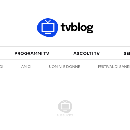
Televisione
PROGRAMMI TV
ASCOLTI TV
SE
GUIDA TV
ASCOLTI TV
OI
AMICI
UOMINI E DONNE
FESTIVAL DI SAN
CANALI TV
SERIE TV
PROGRAMMI TV
REALITY SHOW
PERSONAGGI TV
FICTION
Streaming