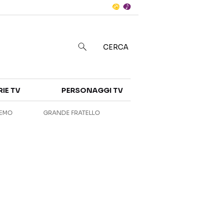
Notizie
in
CERCA
Categorie
RIE TV
PERSONAGGI TV
NOTIZIE
INTERVISTE
REMO
GRANDE FRATELLO
ANTEPRIME
RUBRICHE
RETROSCENA