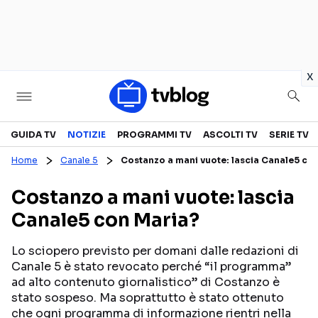
in
x
Televisione
GUIDA TV
NOTIZIE
PROGRAMMI TV
ASCOLTI TV
SERIE TV
Home
Canale 5
Costanzo a mani vuote: lascia Canale5 co
GUIDA TV
ASCOLTI TV
Costanzo a mani vuote: lascia
CANALI TV
SERIE TV
Canale5 con Maria?
PROGRAMMI TV
REALITY SHOW
PERSONAGGI TV
FICTION
Lo sciopero previsto per domani dalle redazioni di
Canale 5 è stato revocato perché “il programma”
ad alto contenuto giornalistico” di Costanzo è
stato sospeso. Ma soprattutto è stato ottenuto
Streaming
che ogni programma di informazione rientri nella