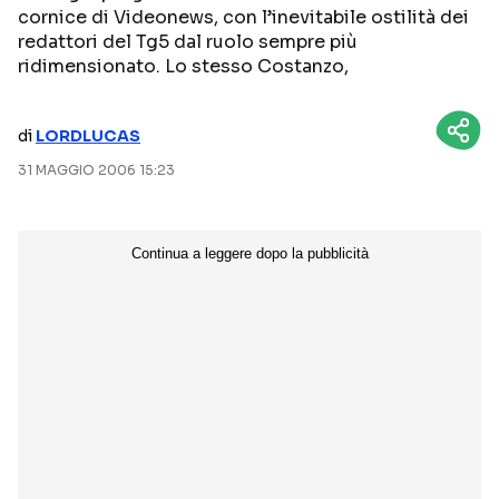
cornice di Videonews, con l’inevitabile ostilità dei
NETFLIX
MEDIASET INFINITY
redattori del Tg5 dal ruolo sempre più
ridimensionato. Lo stesso Costanzo,
AMAZON PRIME VIDEO
DAZN
DISNEY+
PARAMOUNT+
di
LORDLUCAS
RAIPLAY
31 MAGGIO 2006 15:23
Categorie
NOTIZIE
INTERVISTE
ANTEPRIME
RUBRICHE
RETROSCENA
Seguici sui social