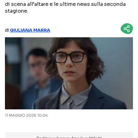
di scena all’altare e le ultime news sulla seconda
NETFLIX
MEDIASET INFINITY
stagione.
AMAZON PRIME VIDEO
DAZN
di
GIULIANA MARRA
DISNEY+
PARAMOUNT+
RAIPLAY
Categorie
NOTIZIE
INTERVISTE
ANTEPRIME
RUBRICHE
RETROSCENA
11 MAGGIO 2026 10:04
Seguici sui social