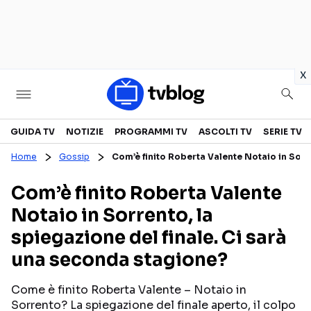
in
x
Televisione
GUIDA TV
NOTIZIE
PROGRAMMI TV
ASCOLTI TV
SERIE TV
Home
Gossip
Com’è finito Roberta Valente Notaio in Sorr
GUIDA TV
ASCOLTI TV
Com’è finito Roberta Valente
CANALI TV
SERIE TV
Notaio in Sorrento, la
PROGRAMMI TV
REALITY SHOW
spiegazione del finale. Ci sarà
PERSONAGGI TV
FICTION
una seconda stagione?
Come è finito Roberta Valente – Notaio in
Streaming
Sorrento? La spiegazione del finale aperto, il colpo