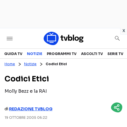
in
x
Televisione
GUIDA TV
NOTIZIE
PROGRAMMI TV
ASCOLTI TV
SERIE TV
Home
Notizie
Codici Etici
GUIDA TV
ASCOLTI TV
Codici Etici
CANALI TV
SERIE TV
PROGRAMMI TV
REALITY SHOW
Molly Bezz e la RAI
PERSONAGGI TV
FICTION
di
REDAZIONE TVBLOG
19 OTTOBRE 2005 06:22
Streaming