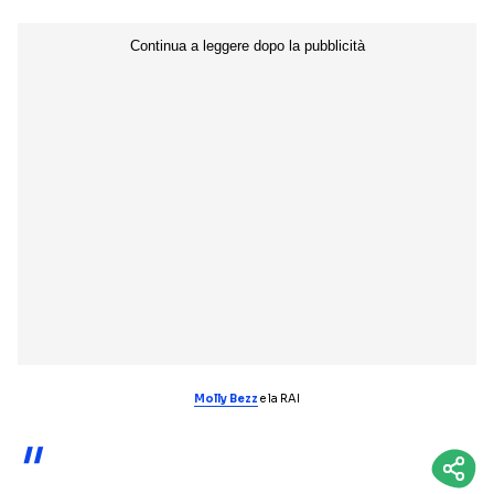
NETFLIX
MEDIASET INFINITY
AMAZON PRIME VIDEO
DAZN
DISNEY+
PARAMOUNT+
RAIPLAY
Categorie
NOTIZIE
INTERVISTE
ANTEPRIME
RUBRICHE
RETROSCENA
Molly Bezz
e la RAI
Seguici sui social