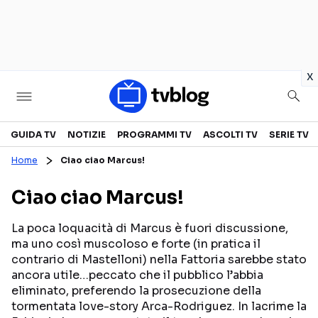
in
x
Televisione
GUIDA TV
NOTIZIE
PROGRAMMI TV
ASCOLTI TV
SERIE TV
Home
Ciao ciao Marcus!
GUIDA TV
ASCOLTI TV
Ciao ciao Marcus!
CANALI TV
SERIE TV
PROGRAMMI TV
REALITY SHOW
La poca loquacità di Marcus è fuori discussione,
ma uno così muscoloso e forte (in pratica il
PERSONAGGI TV
FICTION
contrario di Mastelloni) nella Fattoria sarebbe stato
ancora utile…peccato che il pubblico l’abbia
eliminato, preferendo la prosecuzione della
Streaming
tormentata love-story Arca-Rodriguez. In lacrime la