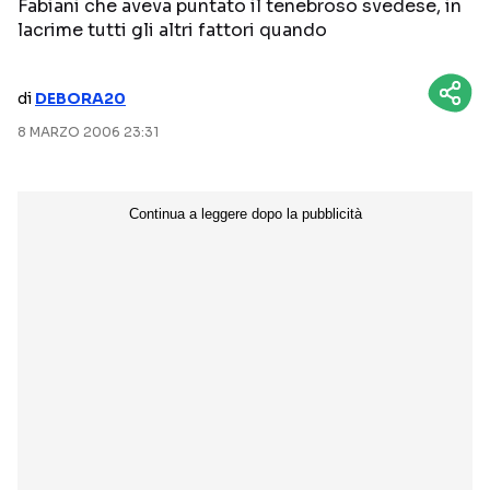
Fabiani che aveva puntato il tenebroso svedese, in
lacrime tutti gli altri fattori quando
NETFLIX
MEDIASET INFINITY
AMAZON PRIME VIDEO
DAZN
di
DEBORA20
DISNEY+
PARAMOUNT+
8 MARZO 2006 23:31
RAIPLAY
Categorie
NOTIZIE
INTERVISTE
ANTEPRIME
RUBRICHE
RETROSCENA
Seguici sui social