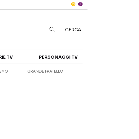
Notizie
in
CERCA
Categorie
RIE TV
PERSONAGGI TV
NOTIZIE
INTERVISTE
REMO
GRANDE FRATELLO
ANTEPRIME
RUBRICHE
RETROSCENA