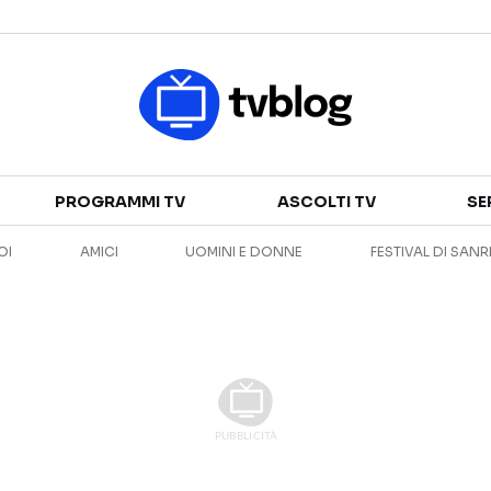
Televisione
PROGRAMMI TV
ASCOLTI TV
SE
GUIDA TV
ASCOLTI TV
OI
AMICI
UOMINI E DONNE
FESTIVAL DI SAN
CANALI TV
SERIE TV
PROGRAMMI TV
REALITY SHOW
PERSONAGGI TV
FICTION
Streaming