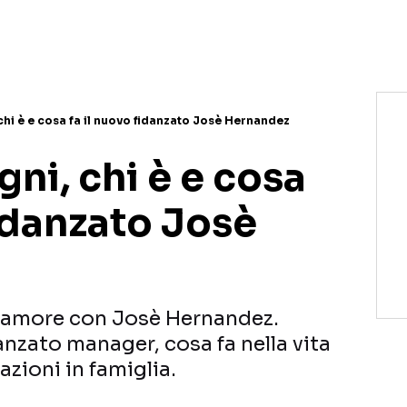
NETFLIX
MEDIASET INFINITY
AMAZON PRIME VIDEO
DAZN
DISNEY+
PARAMOUNT+
RAIPLAY
chi è e cosa fa il nuovo fidanzato Josè Hernandez
gni, chi è e cosa
fidanzato Josè
 l’amore con Josè Hernandez.
danzato manager, cosa fa nella vita
azioni in famiglia.