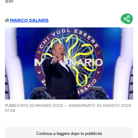
VIP.
NETFLIX
MEDIASET INFINITY
di
MARCO SALARIS
AMAZON PRIME VIDEO
DAZN
DISNEY+
PARAMOUNT+
RAIPLAY
Categorie
NOTIZIE
INTERVISTE
ANTEPRIME
RUBRICHE
RETROSCENA
PUBBLICATO
22 MAGGIO 2020
AGGIORNATO 30 AGOSTO 2020
01:38
Seguici sui social