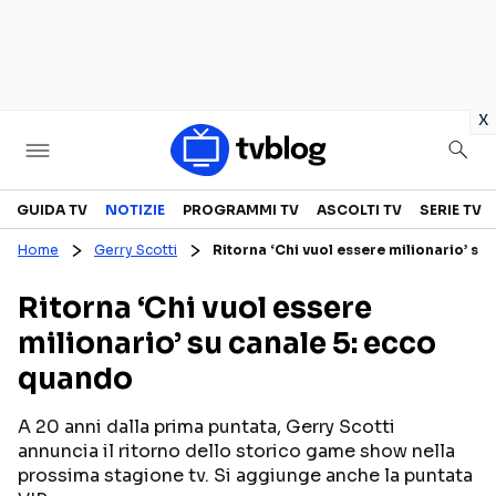
in
x
Televisione
GUIDA TV
NOTIZIE
PROGRAMMI TV
ASCOLTI TV
SERIE TV
Home
Gerry Scotti
Ritorna ‘Chi vuol essere milionario’ su
GUIDA TV
ASCOLTI TV
Ritorna ‘Chi vuol essere
CANALI TV
SERIE TV
milionario’ su canale 5: ecco
PROGRAMMI TV
REALITY SHOW
quando
PERSONAGGI TV
FICTION
A 20 anni dalla prima puntata, Gerry Scotti
annuncia il ritorno dello storico game show nella
Streaming
prossima stagione tv. Si aggiunge anche la puntata