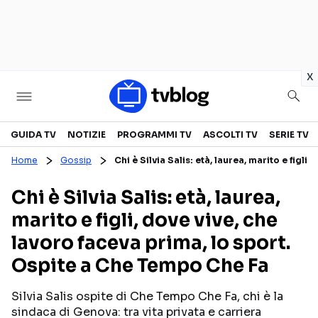
in
x
Televisione
GUIDA TV
NOTIZIE
PROGRAMMI TV
ASCOLTI TV
SERIE TV
Home
Gossip
Chi è Silvia Salis: età, laurea, marito e fig
GUIDA TV
ASCOLTI TV
Chi è Silvia Salis: età, laurea,
CANALI TV
SERIE TV
marito e figli, dove vive, che
PROGRAMMI TV
REALITY SHOW
lavoro faceva prima, lo sport.
PERSONAGGI TV
FICTION
Ospite a Che Tempo Che Fa
Silvia Salis ospite di Che Tempo Che Fa, chi è la
Streaming
sindaca di Genova: tra vita privata e carriera