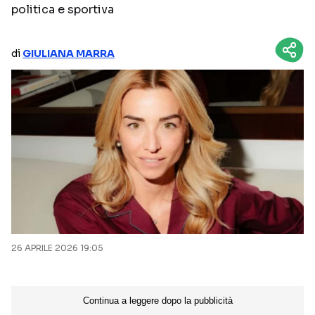
politica e sportiva
NETFLIX
MEDIASET INFINITY
AMAZON PRIME VIDEO
DAZN
di
GIULIANA MARRA
DISNEY+
PARAMOUNT+
RAIPLAY
Categorie
NOTIZIE
INTERVISTE
ANTEPRIME
RUBRICHE
RETROSCENA
26 APRILE 2026 19:05
Seguici sui social