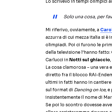
Lo scrivevo in tempi olimpici 
Solo una cosa, per fav
Mi riferivo, ovviamente, a
Caro
azzurra di cui mezza italia si è
olimpiadi. Poi ci furono le prim
della televisione l’hanno fatto:
Carlucci in
Notti sul ghiaccio
La cosa clamorosa – una vera e 
diretto fra il blocco RAI-Ende
ultimi in fatti hanno in cantier
sul format di
Dancing on Ice
, e
insistentemente il nome di Mari
Se poi lo scontro dovesse avven