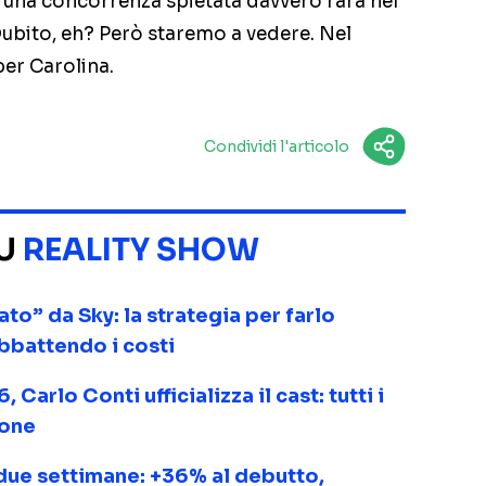
 una concorrenza spietata davvero rara nel
Dubito, eh? Però staremo a vedere. Nel
per Carolina.
Condividi l'articolo
SU
REALITY SHOW
o” da Sky: la strategia per farlo
abbattendo i costi
Carlo Conti ufficializza il cast: tutti i
ione
due settimane: +36% al debutto,