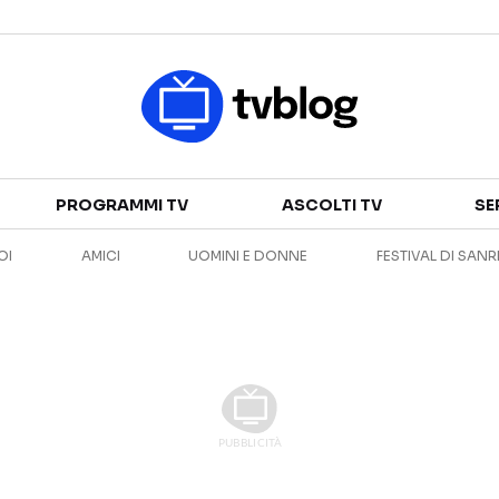
Televisione
PROGRAMMI TV
ASCOLTI TV
SE
GUIDA TV
ASCOLTI TV
OI
AMICI
UOMINI E DONNE
FESTIVAL DI SAN
CANALI TV
SERIE TV
PROGRAMMI TV
REALITY SHOW
PERSONAGGI TV
FICTION
Streaming