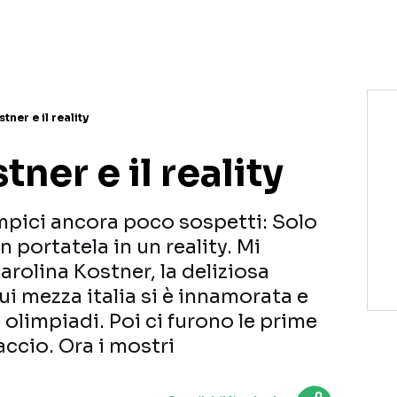
NETFLIX
MEDIASET INFINITY
AMAZON PRIME VIDEO
DAZN
DISNEY+
PARAMOUNT+
RAIPLAY
tner e il reality
ner e il reality
impici ancora poco sospetti: Solo
 portatela in un reality. Mi
arolina Kostner, la deliziosa
ui mezza italia si è innamorata e
 olimpiadi. Poi ci furono le prime
iaccio. Ora i mostri