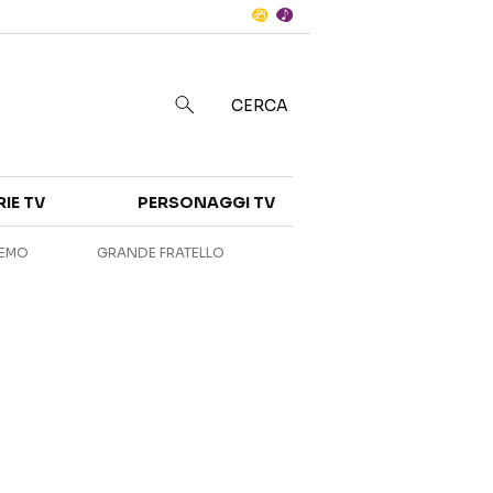
Notizie
in
CERCA
Categorie
RIE TV
PERSONAGGI TV
NOTIZIE
INTERVISTE
REMO
GRANDE FRATELLO
ANTEPRIME
RUBRICHE
RETROSCENA