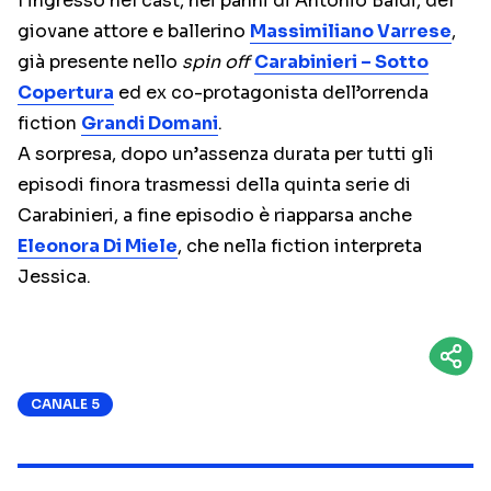
l’ingresso nel cast, nei panni di Antonio Baldi, del
giovane attore e ballerino
Massimiliano Varrese
,
già presente nello
spin off
Carabinieri – Sotto
Copertura
ed ex co-protagonista dell’orrenda
fiction
Grandi Domani
.
A sorpresa, dopo un’assenza durata per tutti gli
episodi finora trasmessi della quinta serie di
Carabinieri, a fine episodio è riapparsa anche
Eleonora Di Miele
, che nella fiction interpreta
Jessica.
CANALE 5