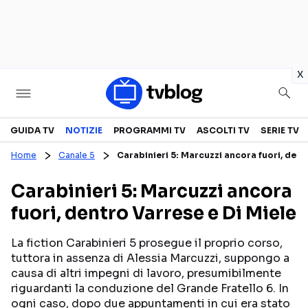
in
x
Televisione
GUIDA TV
NOTIZIE
PROGRAMMI TV
ASCOLTI TV
SERIE TV
Home
Canale 5
Carabinieri 5: Marcuzzi ancora fuori, dent
GUIDA TV
ASCOLTI TV
Carabinieri 5: Marcuzzi ancora
CANALI TV
SERIE TV
fuori, dentro Varrese e Di Miele
PROGRAMMI TV
REALITY SHOW
PERSONAGGI TV
FICTION
La fiction Carabinieri 5 prosegue il proprio corso,
tuttora in assenza di Alessia Marcuzzi, suppongo a
causa di altri impegni di lavoro, presumibilmente
riguardanti la conduzione del Grande Fratello 6. In
Streaming
ogni caso, dopo due appuntamenti in cui era stato