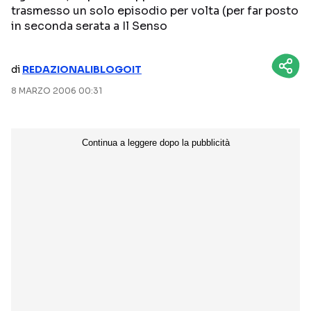
trasmesso un solo episodio per volta (per far posto
NETFLIX
MEDIASET INFINITY
in seconda serata a Il Senso
AMAZON PRIME VIDEO
DAZN
di
REDAZIONALIBLOGOIT
DISNEY+
PARAMOUNT+
8 MARZO 2006 00:31
RAIPLAY
Categorie
NOTIZIE
INTERVISTE
ANTEPRIME
RUBRICHE
RETROSCENA
Seguici sui social