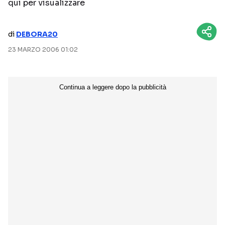
qui per visualizzare
NETFLIX
MEDIASET INFINITY
di
DEBORA20
AMAZON PRIME VIDEO
DAZN
23 MARZO 2006 01:02
DISNEY+
PARAMOUNT+
RAIPLAY
Categorie
NOTIZIE
INTERVISTE
ANTEPRIME
RUBRICHE
RETROSCENA
Seguici sui social