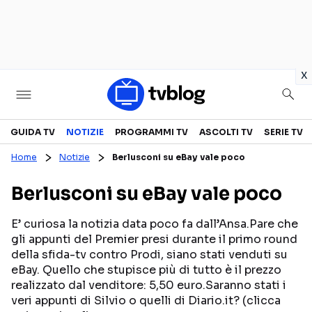
in
x
Televisione
GUIDA TV
NOTIZIE
PROGRAMMI TV
ASCOLTI TV
SERIE TV
Home
Notizie
Berlusconi su eBay vale poco
GUIDA TV
ASCOLTI TV
Berlusconi su eBay vale poco
CANALI TV
SERIE TV
PROGRAMMI TV
REALITY SHOW
E’ curiosa la notizia data poco fa dall’Ansa.Pare che
gli appunti del Premier presi durante il primo round
PERSONAGGI TV
FICTION
della sfida-tv contro Prodi, siano stati venduti su
eBay. Quello che stupisce più di tutto è il prezzo
realizzato dal venditore: 5,50 euro.Saranno stati i
Streaming
veri appunti di Silvio o quelli di Diario.it? (clicca