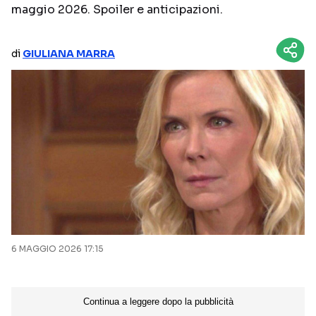
maggio 2026. Spoiler e anticipazioni.
NETFLIX
MEDIASET INFINITY
AMAZON PRIME VIDEO
DAZN
di
GIULIANA MARRA
DISNEY+
PARAMOUNT+
RAIPLAY
Categorie
NOTIZIE
INTERVISTE
ANTEPRIME
RUBRICHE
RETROSCENA
6 MAGGIO 2026 17:15
Seguici sui social