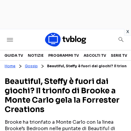
in
x
Televisione
GUIDA TV
NOTIZIE
PROGRAMMI TV
ASCOLTI TV
SERIE TV
Home
Gossip
Beautiful, Steffy è fuori dai giochi? Il trio
GUIDA TV
ASCOLTI TV
Beautiful, Steffy è fuori dai
CANALI TV
SERIE TV
giochi? Il trionfo di Brooke a
PROGRAMMI TV
REALITY SHOW
Monte Carlo gela la Forrester
PERSONAGGI TV
FICTION
Creations
Brooke ha trionfato a Monte Carlo con la linea
Streaming
Brooke’s Bedroom nelle puntate di Beautiful di