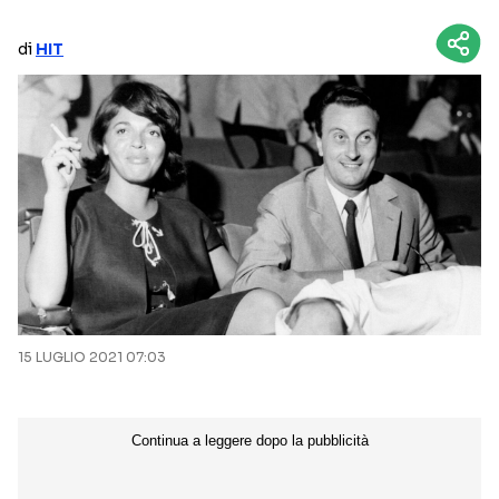
NETFLIX
MEDIASET INFINITY
di
HIT
AMAZON PRIME VIDEO
DAZN
DISNEY+
PARAMOUNT+
RAIPLAY
Categorie
NOTIZIE
INTERVISTE
ANTEPRIME
RUBRICHE
15 LUGLIO 2021 07:03
RETROSCENA
Seguici sui social