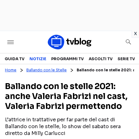
in
x
Televisione
GUIDA TV
NOTIZIE
PROGRAMMI TV
ASCOLTI TV
SERIE TV
Home
Ballando con le Stelle
Ballando con le stelle 2021: an
GUIDA TV
ASCOLTI TV
Ballando con le stelle 2021:
CANALI TV
SERIE TV
anche Valeria Fabrizi nel cast,
PROGRAMMI TV
REALITY SHOW
Valeria Fabrizi permettendo
PERSONAGGI TV
FICTION
L’attrice in trattative per far parte del cast di
Ballando con le stelle, lo show del sabato sera
Streaming
diretto da Milly Carlucci