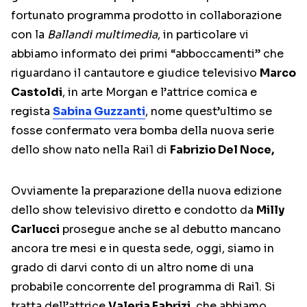
fortunato programma prodotto in collaborazione
con la
Ballandi multimedia
, in particolare vi
abbiamo informato dei primi “abboccamenti” che
riguardano il cantautore e giudice televisivo
Marco
Castoldi
, in arte Morgan e l’attrice comica e
regista
Sabina Guzzanti
, nome quest’ultimo se
fosse confermato vera bomba della nuova serie
dello show nato nella Rai1 di
Fabrizio Del Noce,
Ovviamente la preparazione della nuova edizione
dello show televisivo diretto e condotto da
Milly
Carlucci
prosegue anche se al debutto mancano
ancora tre mesi e in questa sede, oggi, siamo in
grado di darvi conto di un altro nome di una
probabile concorrente del programma di Rai1. Si
tratta dell’attrice
Valeria Fabrizi
, che abbiamo