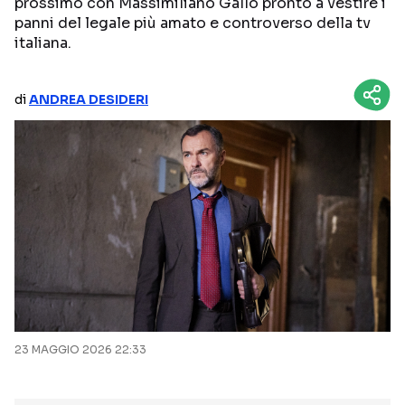
prossimo con Massimiliano Gallo pronto a vestire i
panni del legale più amato e controverso della tv
NETFLIX
MEDIASET INFINITY
italiana.
AMAZON PRIME VIDEO
DAZN
DISNEY+
PARAMOUNT+
di
ANDREA DESIDERI
RAIPLAY
Categorie
NOTIZIE
INTERVISTE
ANTEPRIME
RUBRICHE
RETROSCENA
23 MAGGIO 2026 22:33
Seguici sui social