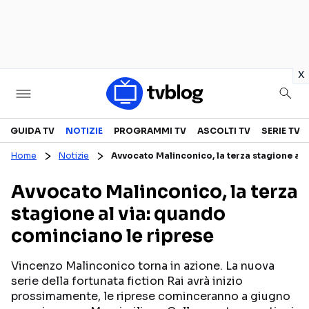
in
x
Televisione
GUIDA TV
NOTIZIE
PROGRAMMI TV
ASCOLTI TV
SERIE TV
Home
Notizie
Avvocato Malinconico, la terza stagione al 
GUIDA TV
ASCOLTI TV
Avvocato Malinconico, la terza
CANALI TV
SERIE TV
stagione al via: quando
PROGRAMMI TV
REALITY SHOW
cominciano le riprese
PERSONAGGI TV
FICTION
Vincenzo Malinconico torna in azione. La nuova
serie della fortunata fiction Rai avrà inizio
Streaming
prossimamente, le riprese cominceranno a giugno