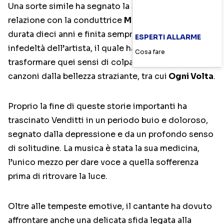
Una sorte simile ha segnato la successiva e lunga
relazione con la conduttrice
Monica Leofreddi
,
durata dieci anni e finita sempre a causa delle
ESPERTI ALLARME
infedeltà dell’artista, il quale ha saputo però
Cosa fare
trasformare quei sensi di colpa e quei distacchi in
canzoni dalla bellezza straziante, tra cui
Ogni Volta
.
Proprio la fine di queste storie importanti ha
trascinato Venditti in un periodo buio e doloroso,
segnato dalla depressione e da un profondo senso
di solitudine. La musica è stata la sua medicina,
l’unico mezzo per dare voce a quella sofferenza
prima di ritrovare la luce.
Oltre alle tempeste emotive, il cantante ha dovuto
affrontare anche una delicata sfida legata alla