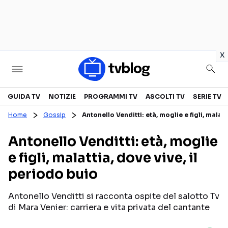
in
x
Televisione
GUIDA TV
NOTIZIE
PROGRAMMI TV
ASCOLTI TV
SERIE TV
Home
Gossip
Antonello Venditti: età, moglie e figli, malatt
GUIDA TV
ASCOLTI TV
Antonello Venditti: età, moglie
CANALI TV
SERIE TV
e figli, malattia, dove vive, il
PROGRAMMI TV
REALITY SHOW
periodo buio
PERSONAGGI TV
FICTION
Antonello Venditti si racconta ospite del salotto Tv
di Mara Venier: carriera e vita privata del cantante
Streaming