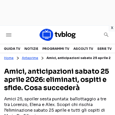
in
x
Televisione
GUIDA TV
NOTIZIE
PROGRAMMI TV
ASCOLTI TV
SERIE TV
Home
Anteprime
Amici, anticipazioni sabato 25 aprile 202
GUIDA TV
ASCOLTI TV
Amici, anticipazioni sabato 25
CANALI TV
SERIE TV
aprile 2026: eliminati, ospiti e
PROGRAMMI TV
REALITY SHOW
sfide. Cosa succederà
PERSONAGGI TV
FICTION
Amici 25, spoiler sesta puntata: ballottaggio a tre
tra Lorenzo, Elena e Alex. Scopri chi rischia
Streaming
l’eliminazione sabato 25 aprile e tutti gli ospiti di