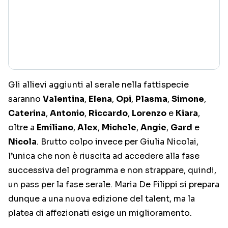
Gli allievi aggiunti al serale nella fattispecie
saranno
Valentina
,
Elena
,
Opi
,
Plasma
,
Simone
,
Caterina
,
Antonio
,
Riccardo
,
Lorenzo
e
Kiara
,
oltre a
Emiliano
,
Alex
,
Michele
,
Angie
,
Gard
e
Nicola
. Brutto colpo invece per Giulia Nicolai,
l’unica che non è riuscita ad accedere alla fase
successiva del programma e non strappare, quindi,
un pass per la fase serale. Maria De Filippi si prepara
dunque a una nuova edizione del talent, ma la
platea di affezionati esige un miglioramento.