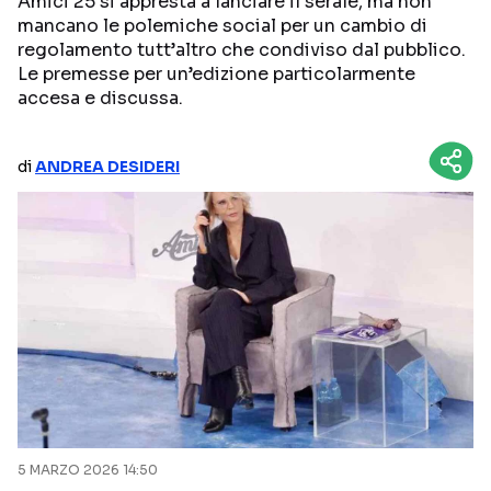
Amici 25 si appresta a lanciare il serale, ma non
mancano le polemiche social per un cambio di
NETFLIX
MEDIASET INFINITY
regolamento tutt’altro che condiviso dal pubblico.
Le premesse per un’edizione particolarmente
AMAZON PRIME VIDEO
DAZN
accesa e discussa.
DISNEY+
PARAMOUNT+
RAIPLAY
di
ANDREA DESIDERI
Categorie
NOTIZIE
INTERVISTE
ANTEPRIME
RUBRICHE
RETROSCENA
Seguici sui social
5 MARZO 2026 14:50