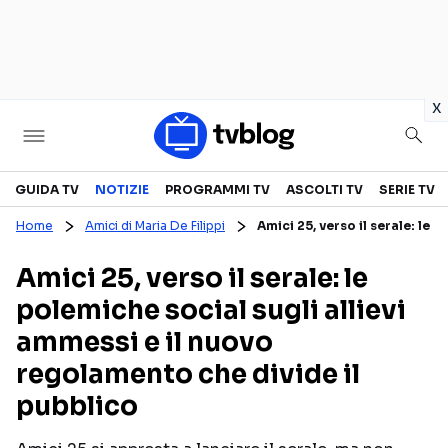
in
x
Televisione
GUIDA TV
NOTIZIE
PROGRAMMI TV
ASCOLTI TV
SERIE TV
Home
Amici di Maria De Filippi
Amici 25, verso il serale: le
GUIDA TV
ASCOLTI TV
Amici 25, verso il serale: le
CANALI TV
SERIE TV
polemiche social sugli allievi
PROGRAMMI TV
REALITY SHOW
ammessi e il nuovo
PERSONAGGI TV
FICTION
regolamento che divide il
pubblico
Streaming