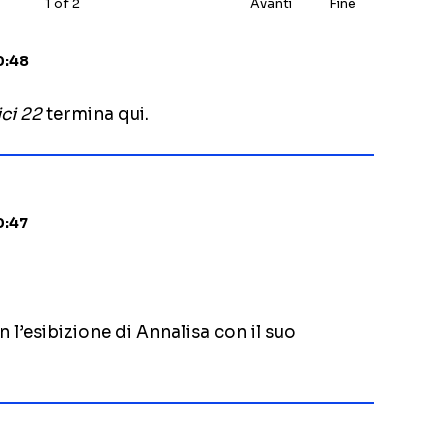
1
of
2
Avanti
Fine
0:48
ci 22
termina qui.
0:47
n l’esibizione di Annalisa con il suo