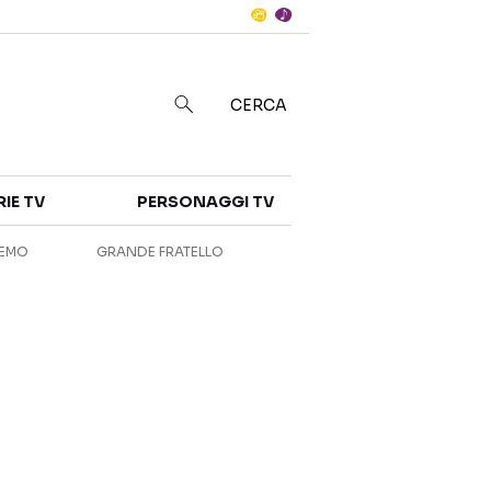
Notizie
in
CERCA
Categorie
RIE TV
PERSONAGGI TV
NOTIZIE
INTERVISTE
REMO
GRANDE FRATELLO
ANTEPRIME
RUBRICHE
RETROSCENA