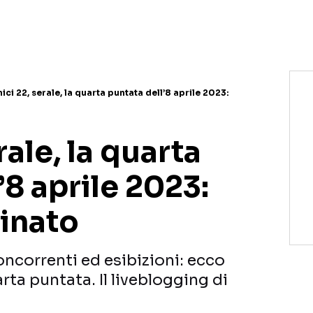
NETFLIX
MEDIASET INFINITY
AMAZON PRIME VIDEO
DAZN
DISNEY+
PARAMOUNT+
RAIPLAY
ici 22, serale, la quarta puntata dell’8 aprile 2023:
rale, la quarta
’8 aprile 2023:
minato
concorrenti ed esibizioni: ecco
rta puntata. Il liveblogging di