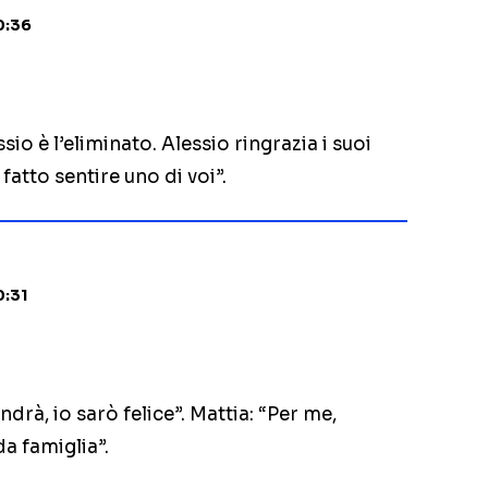
0:36
ssio è l’eliminato. Alessio ringrazia i suoi
atto sentire uno di voi”.
0:31
rà, io sarò felice”. Mattia: “Per me,
a famiglia”.