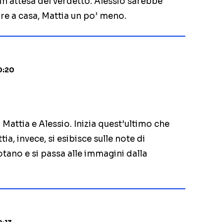
in attesa del verdetto. Alessio sarebbe
re a casa, Mattia un po’ meno.
0:20
 Mattia e Alessio. Inizia quest’ultimo che
tia, invece, si esibisce sulle note di
otano e si passa alle immagini dalla
.