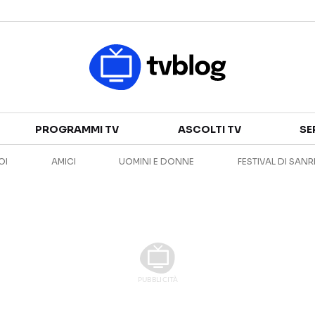
Televisione
PROGRAMMI TV
ASCOLTI TV
SE
GUIDA TV
ASCOLTI TV
OI
AMICI
UOMINI E DONNE
FESTIVAL DI SAN
CANALI TV
SERIE TV
PROGRAMMI TV
REALITY SHOW
PERSONAGGI TV
FICTION
Streaming