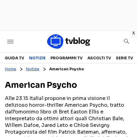
in
x
Televisione
GUIDA TV
NOTIZIE
PROGRAMMI TV
ASCOLTI TV
SERIE TV
Home
Notizie
American Psycho
GUIDA TV
ASCOLTI TV
American Psycho
CANALI TV
SERIE TV
PROGRAMMI TV
REALITY SHOW
Alle 23.15 Italia1 propone in prima visione il
delizioso horror-thriller American Psycho, tratto
PERSONAGGI TV
FICTION
dall’omonimo libro di Bret Easton Ellis e
interpretato da ottimi attori quali Christian Bale,
Willem Dafoe, Jared Leto e Chloë Sevigny.
Streaming
Protagonista del film Patrick Bateman, affermato,