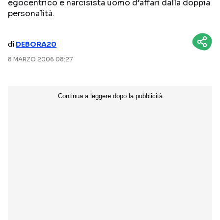
egocentrico e narcisista uomo d’affari dalla doppia
personalità.
NETFLIX
MEDIASET INFINITY
AMAZON PRIME VIDEO
DAZN
di
DEBORA20
DISNEY+
PARAMOUNT+
8 MARZO 2006 08:27
RAIPLAY
Categorie
NOTIZIE
INTERVISTE
ANTEPRIME
RUBRICHE
RETROSCENA
Seguici sui social