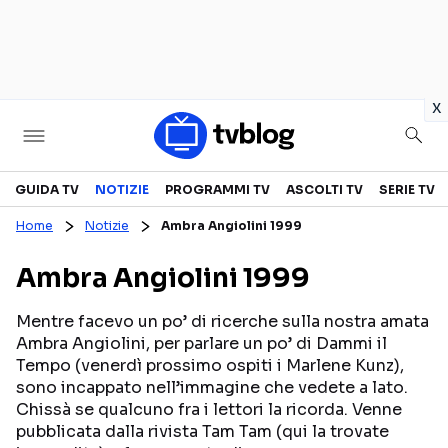
in
x
Televisione
GUIDA TV
NOTIZIE
PROGRAMMI TV
ASCOLTI TV
SERIE TV
Home
Notizie
Ambra Angiolini 1999
GUIDA TV
ASCOLTI TV
Ambra Angiolini 1999
CANALI TV
SERIE TV
PROGRAMMI TV
REALITY SHOW
Mentre facevo un po’ di ricerche sulla nostra amata
Ambra Angiolini, per parlare un po’ di Dammi il
PERSONAGGI TV
FICTION
Tempo (venerdì prossimo ospiti i Marlene Kunz),
sono incappato nell’immagine che vedete a lato.
Chissà se qualcuno fra i lettori la ricorda. Venne
Streaming
pubblicata dalla rivista Tam Tam (qui la trovate