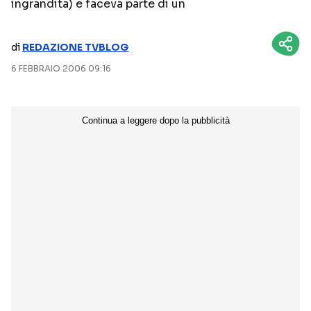
ingrandita) e faceva parte di un
NETFLIX
MEDIASET INFINITY
di
REDAZIONE TVBLOG
AMAZON PRIME VIDEO
DAZN
6 FEBBRAIO 2006 09:16
DISNEY+
PARAMOUNT+
RAIPLAY
Categorie
NOTIZIE
INTERVISTE
ANTEPRIME
RUBRICHE
RETROSCENA
Seguici sui social