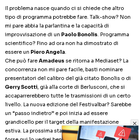
Il problema nasce quando ci si chiede che altro
tipo di programma potrebbe fare. Talk-show? Non
mi pare abbia la parlantina e la capacità di
improvvisazione di un
Paolo Bonolis
. Programma
scientifico? Fino ad ora non ha dimostrato di
essere un
Piero Angela
.
Che può fare
Amadeus
se ritorna a Mediaset? La
concorrenza non mi pare facile, basti nominare
presentatori del calibro del già citato Bonolis o di
Gerry Scotti
, già alla corte di Berlusconi, che si
accaparrerebbero tutte le trasmissioni di un certo
livello. La nuova edizione del Festivalbar? Sarebbe
un “passo indietro” e poi inizia ad essere
grandicello per il target della manifestazione
estiva. La prossima stagione di Stranamore? Ecco,
forse qui lo vedrei bene. D’altronde, se l’ha fatto la