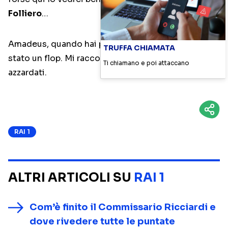
Folliero
…
Amadeus, quando hai provato a fare
Music Farm
è
TRUFFA CHIAMATA
stato un flop. Mi raccomando, non fare passi
Ti chiamano e poi attaccano
azzardati.
RAI 1
ALTRI ARTICOLI SU
RAI 1
Com’è finito il Commissario Ricciardi e
dove rivedere tutte le puntate