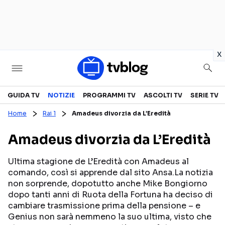
in
x
Televisione
GUIDA TV
NOTIZIE
PROGRAMMI TV
ASCOLTI TV
SERIE TV
Home
Rai 1
Amadeus divorzia da L’Eredità
GUIDA TV
ASCOLTI TV
Amadeus divorzia da L’Eredità
CANALI TV
SERIE TV
PROGRAMMI TV
REALITY SHOW
Ultima stagione de L’Eredità con Amadeus al
comando, così si apprende dal sito Ansa.La notizia
PERSONAGGI TV
FICTION
non sorprende, dopotutto anche Mike Bongiorno
dopo tanti anni di Ruota della Fortuna ha deciso di
cambiare trasmissione prima della pensione – e
Streaming
Genius non sarà nemmeno la suo ultima, visto che