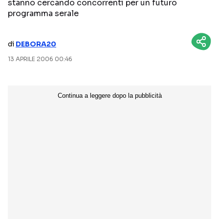
stanno cercando concorrenti per un futuro
programma serale
NETFLIX
MEDIASET INFINITY
AMAZON PRIME VIDEO
DAZN
di
DEBORA20
DISNEY+
PARAMOUNT+
13 APRILE 2006 00:46
RAIPLAY
Categorie
NOTIZIE
INTERVISTE
ANTEPRIME
RUBRICHE
RETROSCENA
Seguici sui social