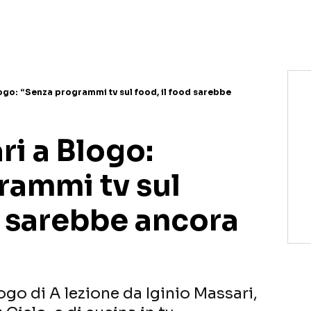
NETFLIX
MEDIASET INFINITY
AMAZON PRIME VIDEO
DAZN
DISNEY+
PARAMOUNT+
RAIPLAY
logo: “Senza programmi tv sul food, il food sarebbe
ri a Blogo:
rammi tv sul
d sarebbe ancora
ogo di A lezione da Iginio Massari,