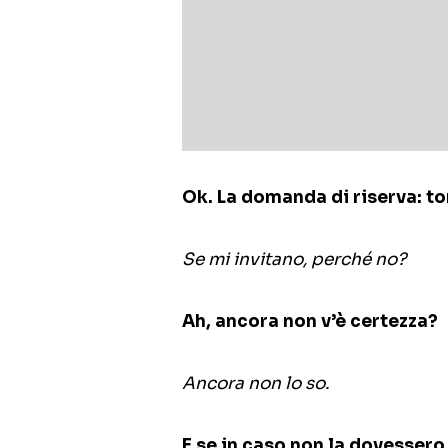
Ok. La domanda di riserva: t
Se mi invitano, perché no?
Ah, ancora non v’è certezza?
Ancora non lo so.
E se in caso non la dovessero i