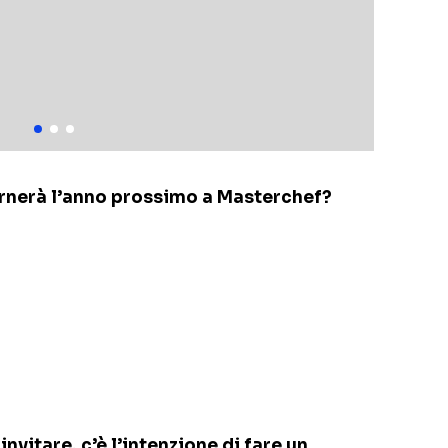
ornerà l’anno prossimo a Masterchef?
nvitare, c’è l’intenzione di fare un