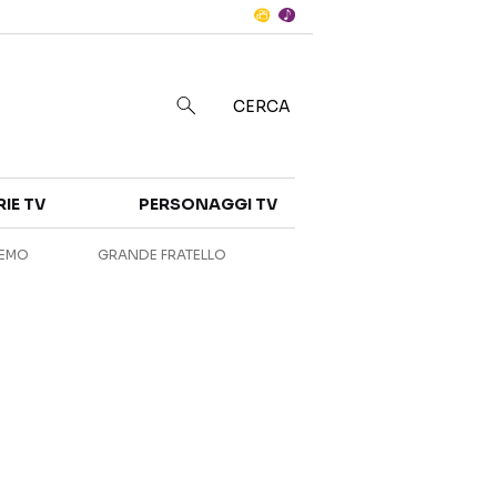
Notizie
in
CERCA
Categorie
RIE TV
PERSONAGGI TV
NOTIZIE
INTERVISTE
REMO
GRANDE FRATELLO
ANTEPRIME
RUBRICHE
RETROSCENA