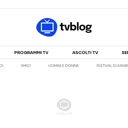
Televisione
PROGRAMMI TV
ASCOLTI TV
SE
GUIDA TV
ASCOLTI TV
OI
AMICI
UOMINI E DONNE
FESTIVAL DI SAN
CANALI TV
SERIE TV
PROGRAMMI TV
REALITY SHOW
PERSONAGGI TV
FICTION
Streaming