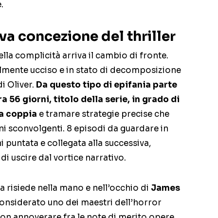
.
va concezione del thriller
lla complicità arriva il cambio di fronte.
lmente ucciso e in stato di decomposizione
i Oliver.
Da questo tipo di epifania parte
a 56 giorni, titolo della serie, in grado di
la coppia
e tramare strategie precise che
ni sconvolgenti. 8 episodi da guardare in
 puntata e collegata alla successiva,
 uscire dal vortice narrativo.
va risiede nella mano e nell’occhio di
James
considerato uno dei maestri dell’horror
n annoverare fra le note di merito opere