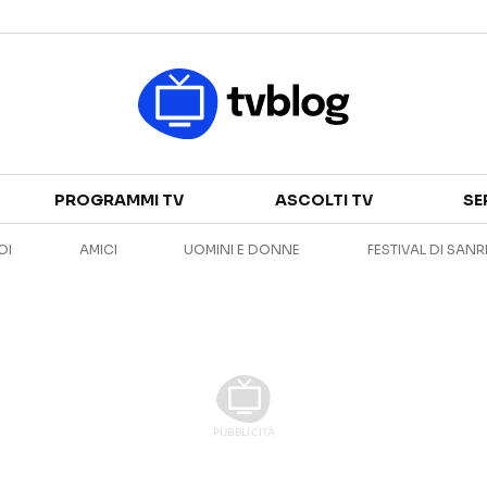
Televisione
PROGRAMMI TV
ASCOLTI TV
SE
GUIDA TV
ASCOLTI TV
OI
AMICI
UOMINI E DONNE
FESTIVAL DI SAN
CANALI TV
SERIE TV
PROGRAMMI TV
REALITY SHOW
PERSONAGGI TV
FICTION
Streaming