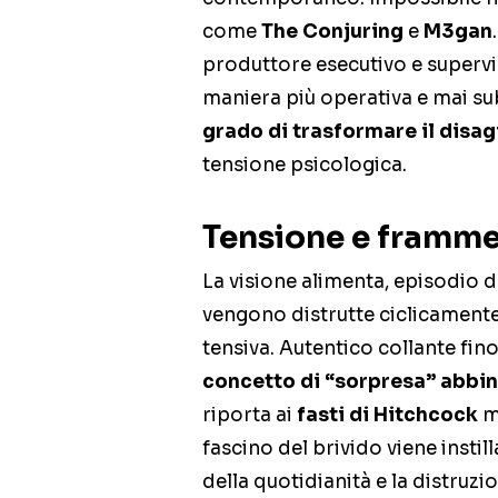
come
The Conjuring
e
M3gan
produttore esecutivo e supervis
maniera più operativa e mai s
grado di trasformare il disagi
tensione psicologica.
Tensione e framm
La visione alimenta, episodio
vengono distrutte ciclicamente
tensiva. Autentico collante fin
concetto di “sorpresa” abbin
riporta ai
fasti di Hitchcock
ma
fascino del brivido viene insti
della quotidianità e la distruz