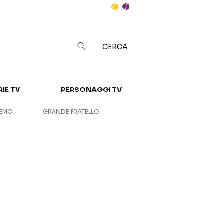
Notizie
in
CERCA
Categorie
RIE TV
PERSONAGGI TV
NOTIZIE
INTERVISTE
REMO
GRANDE FRATELLO
ANTEPRIME
RUBRICHE
RETROSCENA