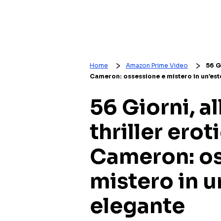
Home
Amazon Prime Video
56 G
Cameron: ossessione e mistero in un’est
56 Giorni, a
thriller ero
Cameron: os
mistero in u
elegante