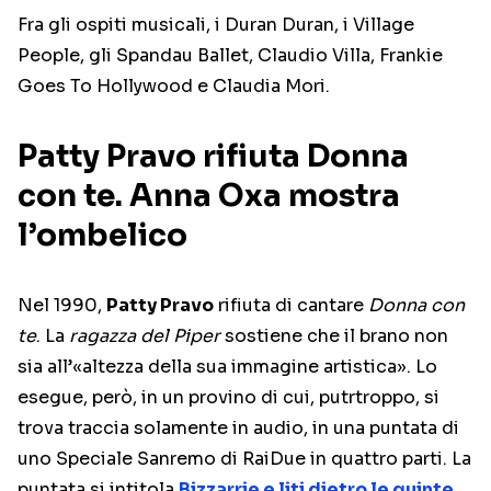
Fra gli ospiti musicali, i Duran Duran, i Village
People, gli Spandau Ballet, Claudio Villa, Frankie
Goes To Hollywood e Claudia Mori.
Patty Pravo rifiuta Donna
con te. Anna Oxa mostra
l’ombelico
Nel 1990,
Patty Pravo
rifiuta di cantare
Donna con
te
. La
ragazza del Piper
sostiene che il brano non
sia all’«altezza della sua immagine artistica». Lo
esegue, però, in un provino di cui, putrtroppo, si
trova traccia solamente in audio, in una puntata di
uno Speciale Sanremo di RaiDue in quattro parti. La
puntata si intitola
Bizzarrie e liti dietro le quinte
.