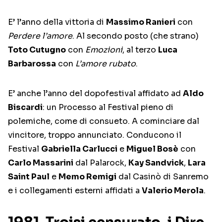
E’ l’anno della vittoria di
Massimo Ranieri
con
Perdere l’amore
. Al secondo posto (che strano)
Toto Cutugno
con
Emozioni
, al terzo
Luca
Barbarossa
con
L’amore rubato
.
E’ anche l’anno del dopofestival affidato ad
Aldo
Biscardi
: un Processo al Festival pieno di
polemiche, come di consueto. A cominciare dal
vincitore, troppo annunciato. Conducono il
Festival
Gabriella Carlucci
e
Miguel Bosè
con
Carlo Massarini
dal Palarock,
Kay Sandvick
,
Lara
Saint Paul
e
Memo Remigi
dal Casinò di Sanremo
e i collegamenti esterni affidati a
Valerio Merola
.