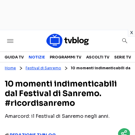
in
x
Televisione
GUIDA TV
NOTIZIE
PROGRAMMI TV
ASCOLTI TV
SERIE TV
Home
Festival di Sanremo
10 momenti indimenticabili dal 
GUIDA TV
ASCOLTI TV
10 momenti indimenticabili
CANALI TV
SERIE TV
dal Festival di Sanremo.
PROGRAMMI TV
REALITY SHOW
#ricordisanremo
PERSONAGGI TV
FICTION
Amarcord: il Festival di Sanremo negli anni.
Streaming