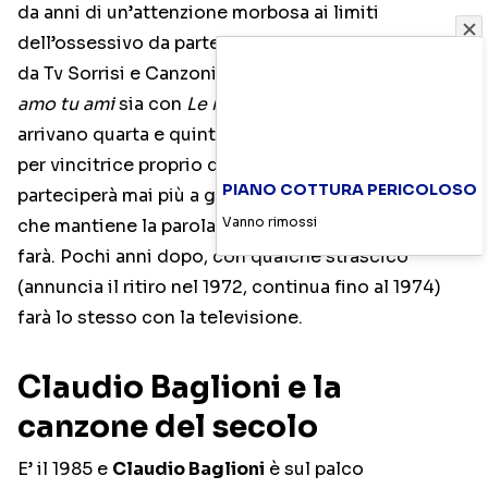
da anni di un’attenzione morbosa ai limiti
dell’ossessivo da parte della stampa, a cominciare
da Tv Sorrisi e Canzoni, Mina è finalista sia con
Io
amo tu ami
sia con
Le mille bolle blu
. Le canzoni
arrivano quarta e quinta. Lei, data ossessivamente
per vincitrice proprio dalla stampa, afferma che non
PIANO COTTURA PERICOLOSO
parteciperà mai più a gare canore. E siccome è una
Vanno rimossi
che mantiene la parola – a differenza di molti – così
farà. Pochi anni dopo, con qualche strascico
(annuncia il ritiro nel 1972, continua fino al 1974)
farà lo stesso con la televisione.
Claudio Baglioni e la
canzone del secolo
E’ il 1985 e
Claudio Baglioni
è sul palco