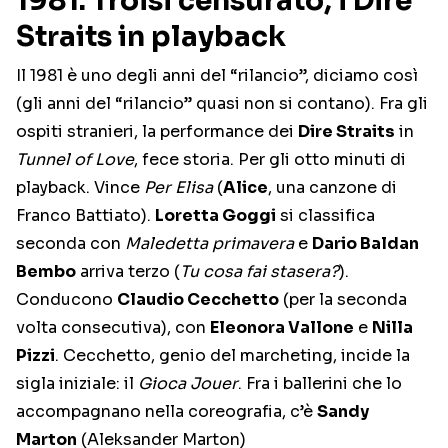
1981. Troisi censurato, i Dire
Straits in playback
Il 1981 è uno degli anni del “rilancio”, diciamo così
(gli anni del “rilancio” quasi non si contano). Fra gli
ospiti stranieri, la performance dei
Dire Straits
in
Tunnel of Love
, fece storia. Per gli otto minuti di
playback. Vince
Per Elisa
(
Alice
, una canzone di
Franco Battiato).
Loretta Goggi
si classifica
seconda con
Maledetta primavera
e
Dario Baldan
Bembo
arriva terzo (
Tu cosa fai stasera?
).
Conducono
Claudio Cecchetto
(per la seconda
volta consecutiva), con
Eleonora Vallone
e
Nilla
Pizzi
. Cecchetto, genio del marcheting, incide la
sigla iniziale: il
Gioca Jouer
. Fra i ballerini che lo
accompagnano nella coreografia, c’è
Sandy
Marton
(Aleksander Marton)