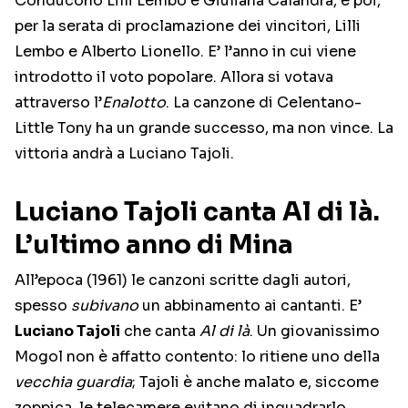
Conducono Lilli Lembo e Giuliana Calandra, e poi,
per la serata di proclamazione dei vincitori, Lilli
Lembo e Alberto Lionello. E’ l’anno in cui viene
introdotto il voto popolare. Allora si votava
attraverso l’
Enalotto
. La canzone di Celentano-
Little Tony ha un grande successo, ma non vince. La
vittoria andrà a Luciano Tajoli.
Luciano Tajoli canta Al di là.
L’ultimo anno di Mina
All’epoca (1961) le canzoni scritte dagli autori,
spesso
subivano
un abbinamento ai cantanti. E’
Luciano Tajoli
che canta
Al di là
. Un giovanissimo
Mogol non è affatto contento: lo ritiene uno della
vecchia guardia
; Tajoli è anche malato e, siccome
zoppica, le telecamere evitano di inquadrarlo