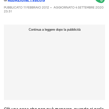
di
REDAZIONE TVBLOG
PUBBLICATO
11 FEBBRAIO 2012
AGGIORNATO 4 SETTEMBRE 2020
NETFLIX
MEDIASET INFINITY
23:31
AMAZON PRIME VIDEO
DAZN
DISNEY+
PARAMOUNT+
RAIPLAY
Categorie
NOTIZIE
INTERVISTE
ANTEPRIME
RUBRICHE
RETROSCENA
Seguici sui social