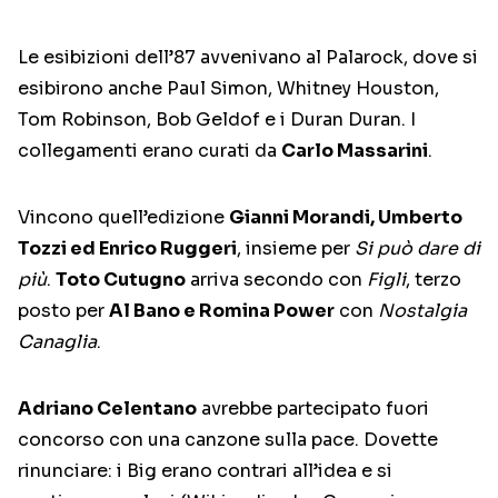
Le esibizioni dell’87 avvenivano al Palarock, dove si
esibirono anche Paul Simon, Whitney Houston,
Tom Robinson, Bob Geldof e i Duran Duran. I
collegamenti erano curati da
Carlo Massarini
.
Vincono quell’edizione
Gianni Morandi, Umberto
Tozzi ed Enrico Ruggeri
, insieme per
Si può dare di
più
.
Toto Cutugno
arriva secondo con
Figli
, terzo
posto per
Al Bano e Romina Power
con
Nostalgia
Canaglia
.
Adriano Celentano
avrebbe partecipato fuori
concorso con una canzone sulla pace. Dovette
rinunciare: i Big erano contrari all’idea e si