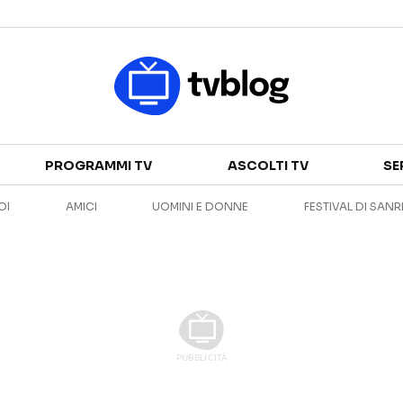
Televisione
PROGRAMMI TV
ASCOLTI TV
SE
GUIDA TV
ASCOLTI TV
OI
AMICI
UOMINI E DONNE
FESTIVAL DI SAN
CANALI TV
SERIE TV
PROGRAMMI TV
REALITY SHOW
PERSONAGGI TV
FICTION
Streaming