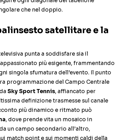
seguire ogni diagonale del tabellone
ingolare che nel doppio.
palinsesto satellitare e la
levisiva punta a soddisfare sia il
 l’appassionato più esigente, frammentando
gni singola sfumatura dell’evento. Il punto
intera programmazione del Campo Centrale
 da
Sky Sport Tennis
, affiancato per
ltissima definizione trasmesse sul canale
acconto più dinamico e ritmato può
na
, dove prende vita un mosaico in
da un campo secondario all’altro,
sui match point e sui momenti caldi della