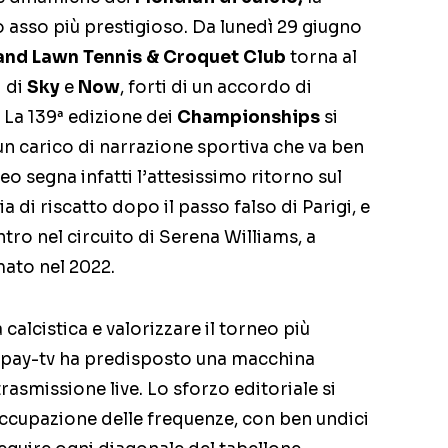
suo asso più prestigioso. Da lunedì 29 giugno
land Lawn Tennis & Croquet Club
torna al
i di
Sky
e
Now
, forti di un accordo di
. La 139ª edizione dei
Championships
si
un carico di narrazione sportiva che va ben
neo segna infatti l’attesissimo ritorno sul
 di riscatto dopo il passo falso di Parigi, e
ntro nel circuito di Serena Williams, a
ato nel 2022.
calcistica e valorizzare il torneo più
a pay-tv ha predisposto una macchina
rasmissione live. Lo sforzo editoriale si
occupazione delle frequenze, con ben undici