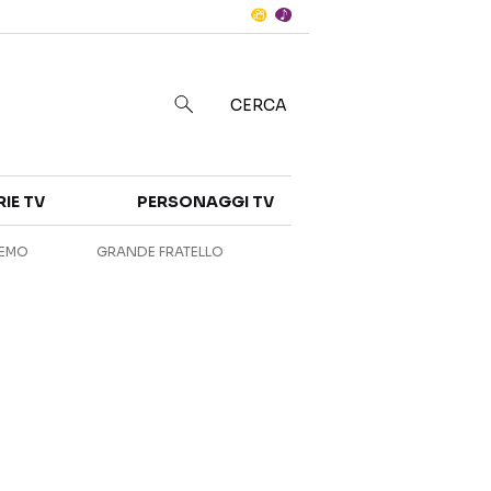
Notizie
in
CERCA
Categorie
RIE TV
PERSONAGGI TV
NOTIZIE
INTERVISTE
REMO
GRANDE FRATELLO
ANTEPRIME
RUBRICHE
RETROSCENA