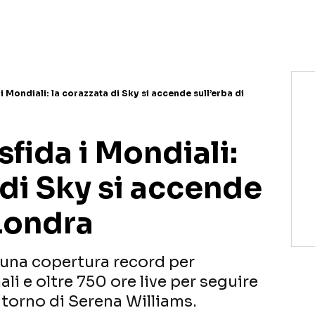
NETFLIX
MEDIASET INFINITY
AMAZON PRIME VIDEO
DAZN
DISNEY+
PARAMOUNT+
RAIPLAY
 Mondiali: la corazzata di Sky si accende sull’erba di
fida i Mondiali:
 di Sky si accende
 Londra
 una copertura record per
i e oltre 750 ore live per seguire
 ritorno di Serena Williams.