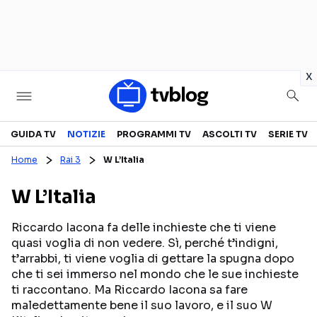
in
x
Televisione
GUIDA TV
NOTIZIE
PROGRAMMI TV
ASCOLTI TV
SERIE TV
Home
Rai 3
W L’Italia
GUIDA TV
ASCOLTI TV
W L’Italia
CANALI TV
SERIE TV
PROGRAMMI TV
REALITY SHOW
Riccardo Iacona fa delle inchieste che ti viene
quasi voglia di non vedere. Sì, perché t’indigni,
PERSONAGGI TV
FICTION
t’arrabbi, ti viene voglia di gettare la spugna dopo
che ti sei immerso nel mondo che le sue inchieste
ti raccontano. Ma Riccardo Iacona sa fare
Streaming
maledettamente bene il suo lavoro, e il suo W