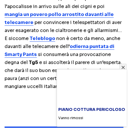
l’apocalisse in arrivo sulle ali dei cigni e poi
mangia un povero pollo arrostito davanti alle
telecamere
per convincere i telespettatori di aver
aver esagerato con le cialtronerie e gli allarmismi…
E siccome
Teleblogo
non è certo da meno, anche
davanti alle telecamere dell’
odierna puntata di
Smarty Pants
si consumerà una provocazione
degna del
Tg5
e si ascolterà il parere di un’esperta,
che darà il suo buon esempio, continuando senza
paura (anzi con un certo gusto e slancio vitale) a
mangiare uccelli italiani…
PIANO COTTURA PERICOLOSO
Vanno rimossi