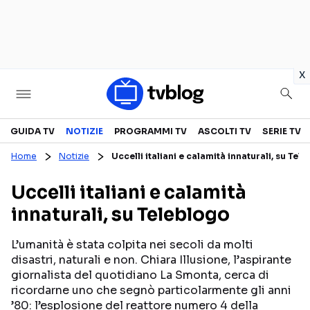
in
x
Televisione
GUIDA TV
NOTIZIE
PROGRAMMI TV
ASCOLTI TV
SERIE TV
Home
Notizie
Uccelli italiani e calamità innaturali, su Tel
GUIDA TV
ASCOLTI TV
Uccelli italiani e calamità
CANALI TV
SERIE TV
innaturali, su Teleblogo
PROGRAMMI TV
REALITY SHOW
PERSONAGGI TV
FICTION
L’umanità è stata colpita nei secoli da molti
disastri, naturali e non. Chiara Illusione, l’aspirante
giornalista del quotidiano La Smonta, cerca di
ricordarne uno che segnò particolarmente gli anni
Streaming
’80: l’esplosione del reattore numero 4 della