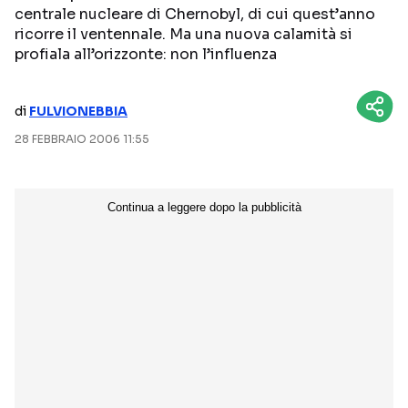
centrale nucleare di Chernobyl, di cui quest’anno
NETFLIX
MEDIASET INFINITY
ricorre il ventennale. Ma una nuova calamità si
profiala all’orizzonte: non l’influenza
AMAZON PRIME VIDEO
DAZN
DISNEY+
PARAMOUNT+
di
FULVIONEBBIA
RAIPLAY
28 FEBBRAIO 2006 11:55
Categorie
NOTIZIE
INTERVISTE
ANTEPRIME
RUBRICHE
RETROSCENA
Seguici sui social