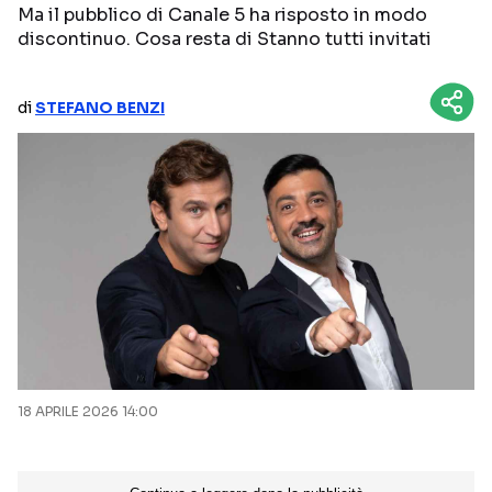
Ma il pubblico di Canale 5 ha risposto in modo
NETFLIX
MEDIASET INFINITY
discontinuo. Cosa resta di Stanno tutti invitati
AMAZON PRIME VIDEO
DAZN
di
STEFANO BENZI
DISNEY+
PARAMOUNT+
RAIPLAY
Categorie
NOTIZIE
INTERVISTE
ANTEPRIME
RUBRICHE
RETROSCENA
18 APRILE 2026 14:00
Seguici sui social