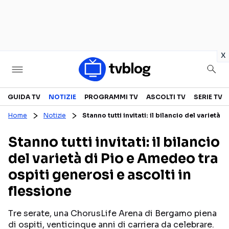
in
x
Televisione
GUIDA TV
NOTIZIE
PROGRAMMI TV
ASCOLTI TV
SERIE TV
Home
Notizie
Stanno tutti invitati: il bilancio del varietà 
GUIDA TV
ASCOLTI TV
Stanno tutti invitati: il bilancio
CANALI TV
SERIE TV
del varietà di Pio e Amedeo tra
PROGRAMMI TV
REALITY SHOW
ospiti generosi e ascolti in
PERSONAGGI TV
FICTION
flessione
Tre serate, una ChorusLife Arena di Bergamo piena
Streaming
di ospiti, venticinque anni di carriera da celebrare.