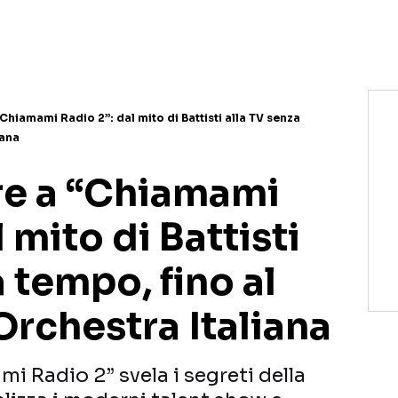
NETFLIX
MEDIASET INFINITY
AMAZON PRIME VIDEO
DAZN
DISNEY+
PARAMOUNT+
RAIPLAY
hiamami Radio 2”: dal mito di Battisti alla TV senza
iana
re a “Chiamami
 mito di Battisti
a tempo, fino al
Orchestra Italiana
i Radio 2” svela i segreti della