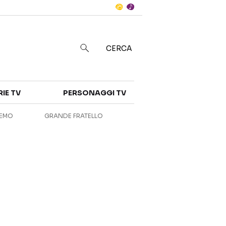
Notizie
in
CERCA
Categorie
RIE TV
PERSONAGGI TV
NOTIZIE
INTERVISTE
REMO
GRANDE FRATELLO
ANTEPRIME
RUBRICHE
RETROSCENA