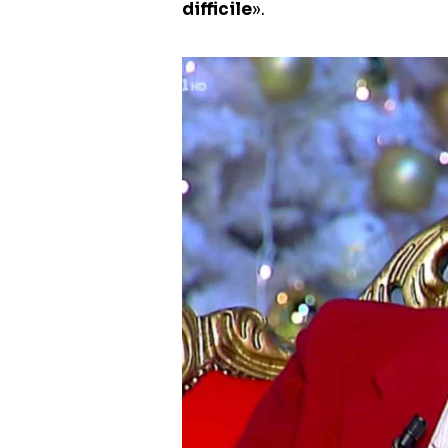
difficile
».