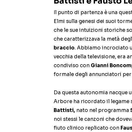
Battisti e Fausto Le
Il punto di partenza è una ques
Elmi sulla genesi dei suoi torm
che le sue intuizioni storiche s
che caratterizzava la metà degl
braccio
. Abbiamo incrociato u
vecchia della televisione, era a
condiviso con
Gianni Boncom
formale degli annunciatori per 
Da questa autonomia nacque un
Arbore ha ricordato il legame 
Battisti,
nato nel programma
S
noi stessi le canzoni che dovev
fiuto clinico replicato con
Faus