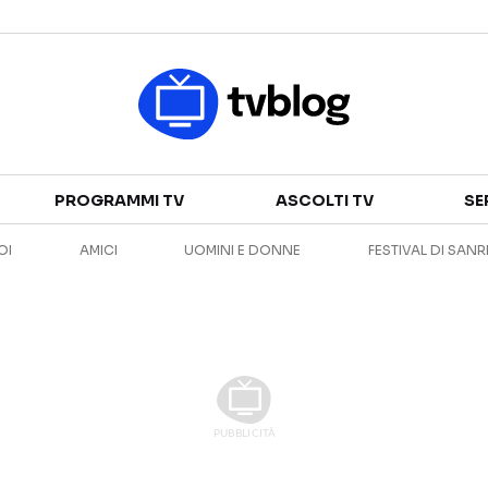
Televisione
PROGRAMMI TV
ASCOLTI TV
SE
GUIDA TV
ASCOLTI TV
OI
AMICI
UOMINI E DONNE
FESTIVAL DI SAN
CANALI TV
SERIE TV
PROGRAMMI TV
REALITY SHOW
PERSONAGGI TV
FICTION
Streaming