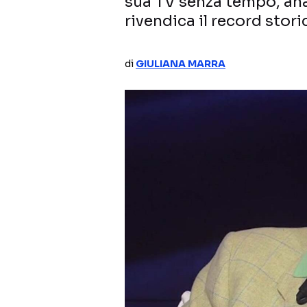
sua TV senza tempo, ana
rivendica il record stori
di
GIULIANA MARRA