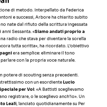
ali
tione di metodo. Interpellato da Federica
entoni e successi, Arbore ha chiarito subito
ono nate dal rifiuto della scrittura ingessata
i anni Sessanta. «
Siamo andati proprio a
na radio che stava per diventare la sorella
ncora tutta scritta», ha ricordato. L’obiettivo
pagni
era semplice: eliminare il tono
parlare con la propria voce naturale.
 potere di scouting senza precedenti.
strettissimo con un esordiente
Lucio
peciale per Voi
: «A Battisti sceglievamo
ano registrare, o le sceglievo anch’io». Un
to Leali
, lanciato quotidianamente su Per