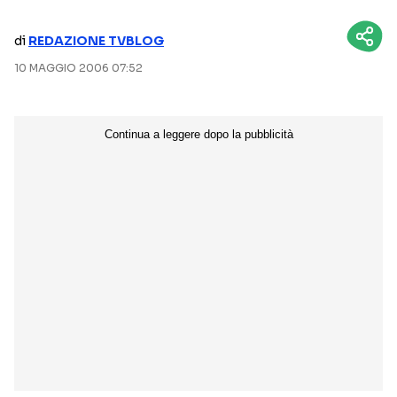
NETFLIX
MEDIASET INFINITY
di
REDAZIONE TVBLOG
AMAZON PRIME VIDEO
DAZN
10 MAGGIO 2006 07:52
DISNEY+
PARAMOUNT+
RAIPLAY
Categorie
NOTIZIE
INTERVISTE
ANTEPRIME
RUBRICHE
RETROSCENA
Seguici sui social