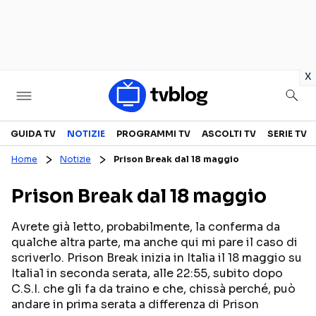
in
x
Televisione
GUIDA TV
NOTIZIE
PROGRAMMI TV
ASCOLTI TV
SERIE TV
Home
Notizie
Prison Break dal 18 maggio
GUIDA TV
ASCOLTI TV
Prison Break dal 18 maggio
CANALI TV
SERIE TV
PROGRAMMI TV
REALITY SHOW
Avrete già letto, probabilmente, la conferma da
qualche altra parte, ma anche qui mi pare il caso di
PERSONAGGI TV
FICTION
scriverlo. Prison Break inizia in Italia il 18 maggio su
Italia1 in seconda serata, alle 22:55, subito dopo
C.S.I. che gli fa da traino e che, chissà perché, può
Streaming
andare in prima serata a differenza di Prison