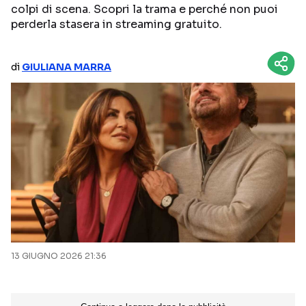
colpi di scena. Scopri la trama e perché non puoi
NETFLIX
MEDIASET INFINITY
perderla stasera in streaming gratuito.
AMAZON PRIME VIDEO
DAZN
di
GIULIANA MARRA
DISNEY+
PARAMOUNT+
RAIPLAY
Categorie
NOTIZIE
INTERVISTE
ANTEPRIME
RUBRICHE
RETROSCENA
13 GIUGNO 2026 21:36
Seguici sui social