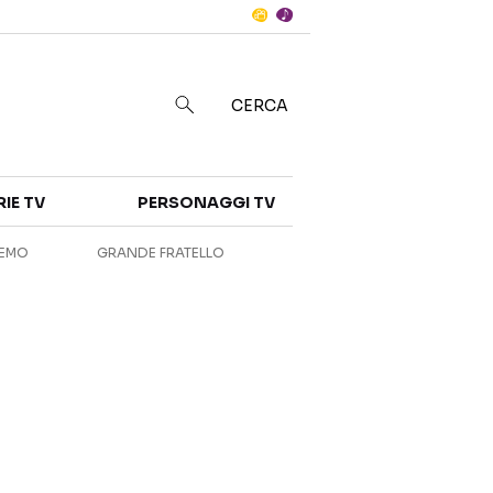
Notizie
in
CERCA
Categorie
RIE TV
PERSONAGGI TV
NOTIZIE
INTERVISTE
REMO
GRANDE FRATELLO
ANTEPRIME
RUBRICHE
RETROSCENA