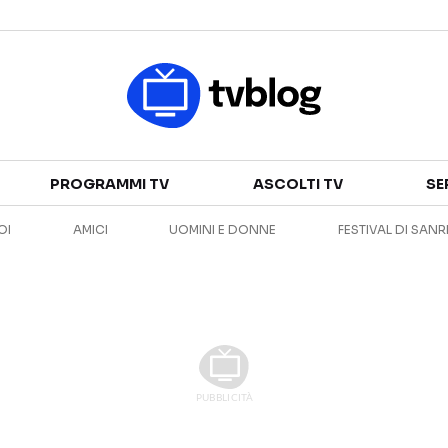
Televisione
PROGRAMMI TV
ASCOLTI TV
SE
GUIDA TV
ASCOLTI TV
OI
AMICI
UOMINI E DONNE
FESTIVAL DI SAN
CANALI TV
SERIE TV
PROGRAMMI TV
REALITY SHOW
PERSONAGGI TV
FICTION
Streaming