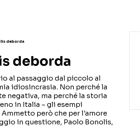
NETFLIX
MEDIASET INFINITY
AMAZON PRIME VIDEO
DAZN
DISNEY+
PARAMOUNT+
RAIPLAY
lis deborda
is deborda
o al passaggio dal piccolo al
ia idiosincrasia. Non perché la
e negativa, ma perché la storia
no in Italia – gli esempi
o. Ammetto però che per l’amore
ggio in questione, Paolo Bonolis,