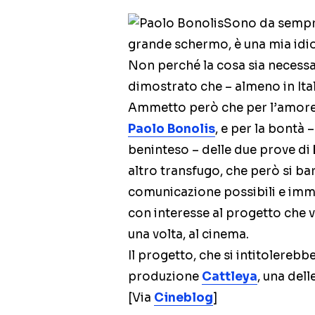
Sono da sempre
grande schermo, è una mia idio
Non perché la cosa sia necessa
dimostrato che – almeno in Ital
Ammetto però che per l’amore 
Paolo Bonolis
, e per la bontà 
beninteso – delle due prove di
altro transfugo, che però si ba
comunicazione possibili e imm
con interesse al progetto che 
una volta, al cinema.
Il progetto, che si intitolerebb
produzione
Cattleya
, una dell
[Via
Cineblog
]