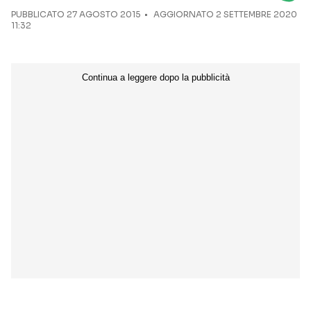
PUBBLICATO
27 AGOSTO 2015
AGGIORNATO 2 SETTEMBRE 2020
NETFLIX
MEDIASET INFINITY
11:32
AMAZON PRIME VIDEO
DAZN
DISNEY+
PARAMOUNT+
RAIPLAY
Categorie
NOTIZIE
INTERVISTE
ANTEPRIME
RUBRICHE
RETROSCENA
Seguici sui social