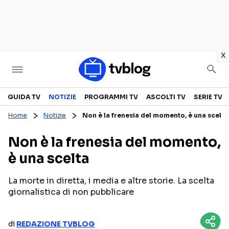
in
x
Televisione
GUIDA TV
NOTIZIE
PROGRAMMI TV
ASCOLTI TV
SERIE TV
Home
Notizie
Non è la frenesia del momento, è una scelta
GUIDA TV
ASCOLTI TV
Non è la frenesia del momento,
CANALI TV
SERIE TV
è una scelta
PROGRAMMI TV
REALITY SHOW
PERSONAGGI TV
FICTION
La morte in diretta, i media e altre storie. La scelta
giornalistica di non pubblicare
Streaming
di
REDAZIONE TVBLOG