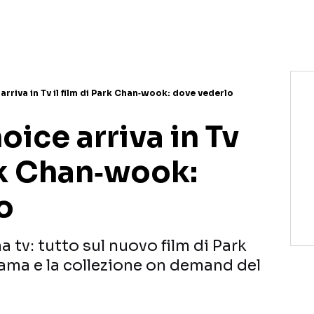
NETFLIX
MEDIASET INFINITY
AMAZON PRIME VIDEO
DAZN
DISNEY+
PARAMOUNT+
RAIPLAY
rriva in Tv il film di Park Chan‑wook: dove vederlo
ice arriva in Tv
ark Chan‑wook:
o
 tv: tutto sul nuovo film di Park
ama e la collezione on demand del