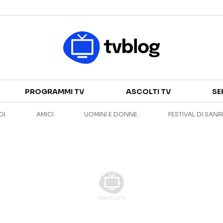
Televisione
PROGRAMMI TV
ASCOLTI TV
SE
GUIDA TV
ASCOLTI TV
OI
AMICI
UOMINI E DONNE
FESTIVAL DI SAN
CANALI TV
SERIE TV
PROGRAMMI TV
REALITY SHOW
PERSONAGGI TV
FICTION
Streaming