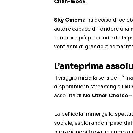
Chan-wook
.
Sky Cinema
ha deciso di celebr
autore capace di fondere una 
le ombre più profonde della p
vent’anni di grande cinema int
L’anteprima assol
Il viaggio inizia la sera del 1° m
disponibile in streaming su
N
assoluta di
No Other Choice – 
La pellicola immerge lo spetta
sociale, esplorando il peso del
narrazione si trova un uomo gu