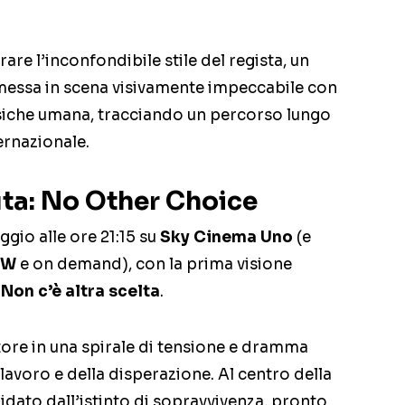
are l’inconfondibile stile del regista, un
messa in scena visivamente impeccabile con
siche umana, tracciando un percorso lungo
ernazionale.
uta: No Other Choice
aggio alle ore 21:15 su
Sky Cinema Uno
(e
OW
e on demand), con la prima visione
Non c’è altra scelta
.
tore in una spirale di tensione e dramma
 lavoro e della disperazione. Al centro della
idato dall’istinto di sopravvivenza, pronto