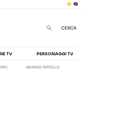
Notizie
in
CERCA
Categorie
RIE TV
PERSONAGGI TV
NOTIZIE
INTERVISTE
REMO
GRANDE FRATELLO
ANTEPRIME
RUBRICHE
RETROSCENA