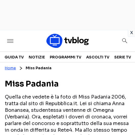
in
x
Televisione
GUIDA TV
NOTIZIE
PROGRAMMI TV
ASCOLTI TV
SERIE TV
Home
Miss Padania
GUIDA TV
ASCOLTI TV
Miss Padania
CANALI TV
SERIE TV
PROGRAMMI TV
REALITY SHOW
Quella che vedete è la foto di Miss Padania 2006,
tratta dal sito di Repubblica.it. Lei si chiama Anna
PERSONAGGI TV
FICTION
Bonansea, studentessa ventenne di Omegna
(Verbania). Ora, espletati i doveri di cronaca, vorrei
parlare del concorso e soprattutto della sua messa
Streaming
in onda in differita su Rete4. Ma allo stesso tempo