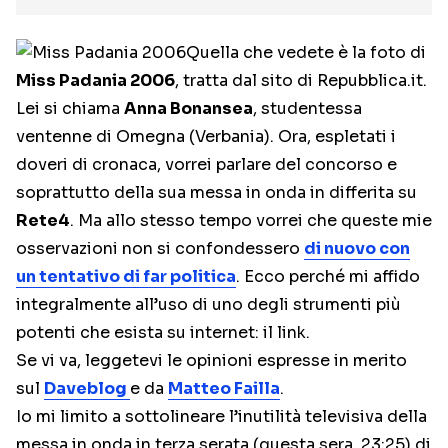
Quella che vedete è la foto di
Miss Padania 2006
, tratta dal sito di Repubblica.it.
Lei si chiama
Anna Bonansea
, studentessa
ventenne di Omegna (Verbania). Ora, espletati i
doveri di cronaca, vorrei parlare del concorso e
soprattutto della sua messa in onda in differita su
Rete4
. Ma allo stesso tempo vorrei che queste mie
osservazioni non si confondessero
di nuovo con
un tentativo di far politica
. Ecco perché mi affido
integralmente all’uso di uno degli strumenti più
potenti che esista su internet: il link.
Se vi va, leggetevi le opinioni espresse in merito
sul
Daveblog
e da
Matteo Failla
.
Io mi limito a sottolineare l’inutilità televisiva della
messa in onda in terza serata (questa sera, 23:25) di