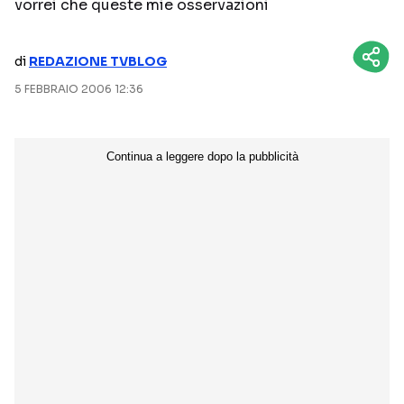
vorrei che queste mie osservazioni
NETFLIX
MEDIASET INFINITY
di
REDAZIONE TVBLOG
AMAZON PRIME VIDEO
DAZN
5 FEBBRAIO 2006 12:36
DISNEY+
PARAMOUNT+
RAIPLAY
Categorie
NOTIZIE
INTERVISTE
ANTEPRIME
RUBRICHE
RETROSCENA
Seguici sui social