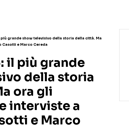
NETFLIX
MEDIASET INFINITY
AMAZON PRIME VIDEO
DAZN
DISNEY+
PARAMOUNT+
RAIPLAY
 più grande show televisivo della storia della città. Ma
ico Casotti e Marco Cereda
 il più grande
ivo della storia
Ma ora gli
e interviste a
sotti e Marco