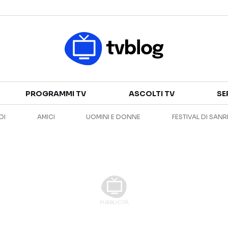
Televisione
PROGRAMMI TV
ASCOLTI TV
SE
GUIDA TV
ASCOLTI TV
OI
AMICI
UOMINI E DONNE
FESTIVAL DI SAN
CANALI TV
SERIE TV
PROGRAMMI TV
REALITY SHOW
PERSONAGGI TV
FICTION
Streaming