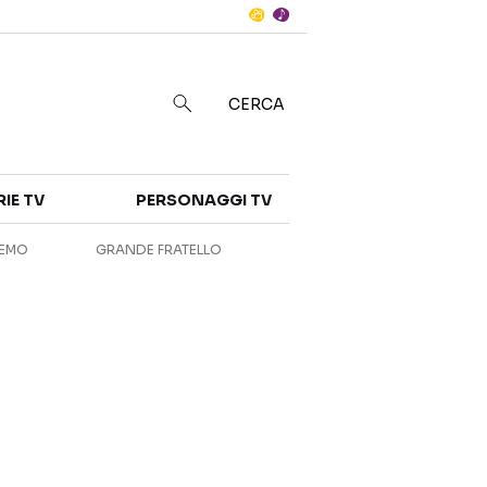
Notizie
in
CERCA
Categorie
RIE TV
PERSONAGGI TV
NOTIZIE
INTERVISTE
REMO
GRANDE FRATELLO
ANTEPRIME
RUBRICHE
RETROSCENA