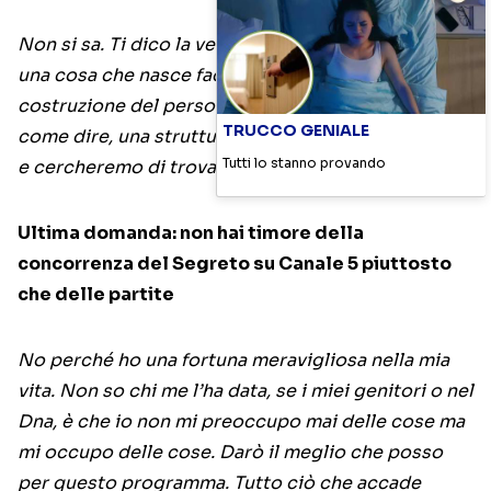
Non si sa. Ti dico la verità, non si sa perché sarà
una cosa che nasce facendo,a non c’è una
costruzione del personaggio a priori. Non c’è,
TRUCCO GENIALE
come dire, una struttura, una griglia. Siamo noi tre
Tutti lo stanno provando
e cercheremo di trovare gli equilibri giusti.
Ultima domanda: non hai timore della
concorrenza del Segreto su Canale 5 piuttosto
che delle partite
No perché ho una fortuna meravigliosa nella mia
vita. Non so chi me l’ha data, se i miei genitori o nel
Dna, è che io non mi preoccupo mai delle cose ma
mi occupo delle cose. Darò il meglio che posso
per questo programma. Tutto ciò che accade