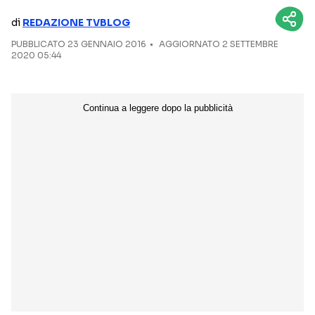
di
REDAZIONE TVBLOG
NETFLIX
MEDIASET INFINITY
PUBBLICATO
23 GENNAIO 2016
AGGIORNATO 2 SETTEMBRE
AMAZON PRIME VIDEO
DAZN
2020 05:44
DISNEY+
PARAMOUNT+
RAIPLAY
Categorie
NOTIZIE
INTERVISTE
ANTEPRIME
RUBRICHE
RETROSCENA
Seguici sui social