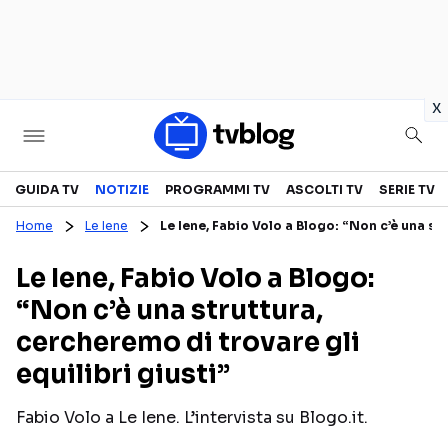
in
x
Televisione
GUIDA TV
NOTIZIE
PROGRAMMI TV
ASCOLTI TV
SERIE TV
Home
Le Iene
Le Iene, Fabio Volo a Blogo: “Non c’è una str
GUIDA TV
ASCOLTI TV
Le Iene, Fabio Volo a Blogo:
CANALI TV
SERIE TV
“Non c’è una struttura,
PROGRAMMI TV
REALITY SHOW
cercheremo di trovare gli
PERSONAGGI TV
FICTION
equilibri giusti”
Fabio Volo a Le Iene. L’intervista su Blogo.it.
Streaming