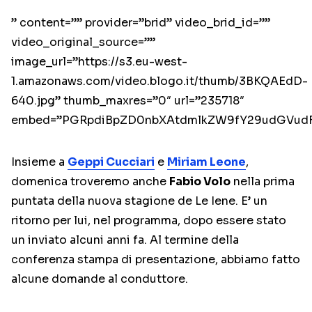
” content=”” provider=”brid” video_brid_id=””
video_original_source=””
image_url=”https://s3.eu-west-
1.amazonaws.com/video.blogo.it/thumb/3BKQAEdD-
640.jpg” thumb_maxres=”0″ url=”235718″
embed=”PGRpdiBpZD0nbXAtdmlkZW9fY29udGVudF
Insieme a
Geppi Cucciari
e
Miriam Leone
,
domenica troveremo anche
Fabio Volo
nella prima
puntata della nuova stagione de Le Iene. E’ un
ritorno per lui, nel programma, dopo essere stato
un inviato alcuni anni fa. Al termine della
conferenza stampa di presentazione, abbiamo fatto
alcune domande al conduttore.